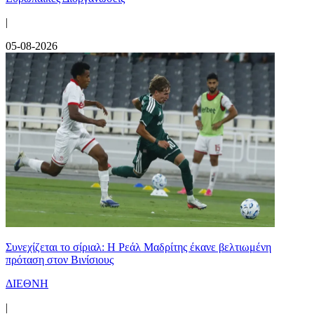
|
05-08-2026
Συνεχίζεται το σίριαλ: Η Ρεάλ Μαδρίτης έκανε βελτιωμένη
πρόταση στον Βινίσιους
ΔΙΕΘΝΗ
|