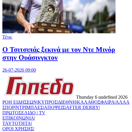
Τένις
O Τσιτσιπάς ξεκινά με τον Ντε Μινόρ
στην Ουάσινγκτον
26-07-2026 09:00
Thursday 6 undefined 2026
ΡΟΗ ΕΙΔΗΣΕΩΝ
|
ΚΥΠΡΟΣ
|
ΔΙΕΘΝΗ
|
ΚΑΛΑΘΟΣΦΑΙΡΑ
|
ΑΛΛΑ
ΣΠΟΡ
|
ΝΤΡΙΜΠΛΕΣ
|
ΑΠΟΨΕΙΣ
|
AFTER DERBY
|
ΠΡΩΤΟΣΕΛΙΔΟ
|
TV
ΕΠΙΚΟΙΝΩΝΙΑ
|
TAYTOTHTA
|
ΟΡΟΙ ΧΡΗΣΗΣ
|