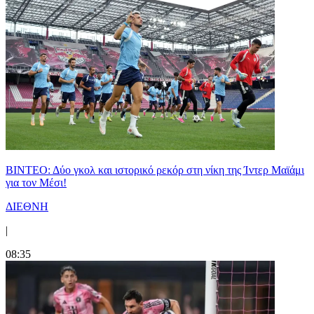
ΒΙΝΤΕΟ: Δύο γκολ και ιστορικό ρεκόρ στη νίκη της Ίντερ Μαϊάμι
για τον Μέσι!
ΔΙΕΘΝΗ
|
08:35