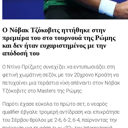
Ο Νόβακ Τζόκοβιτς ηττήθηκε στην
πρεμιέρα του στο τουρνουά της Ρώμης
και δεν ήταν ευχαριστημένος με την
απόδοσή του
Ο Ντίνο Πρίζμιτς συνεχίζει να εντυπωσιάζει στη
φετινή χωμάτινη σεζόν, με τον 20χρονο Κροάτη να
πετυχαίνει μια τεράστια νίκη απέναντι στον Νόβακ
Τζόκοβιτς στο Masters της Ρώμης.
Παρότι έχασε εύκολα το πρώτο σετ, ο νεαρός
qualifier έβγαλε τρομερή αντίδραση και επικράτησε
του Σέρβου θρύλου με 2-6, 6-2, 6-4, παίρνοντας την
πρόκριση για τη φάση των «32» του Internazionali