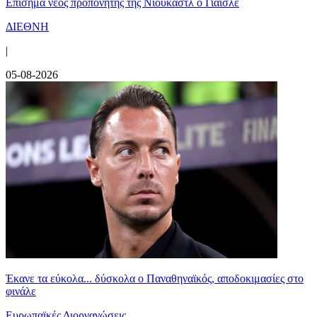
Επίσημα νέος προπονητής της Νιούκαστλ ο Γιάισλε
ΔΙΕΘΝΗ
|
05-08-2026
Έκανε τα εύκολα... δύσκολα ο Παναθηναϊκός, αποδοκιμασίες στο
φινάλε
Ευρωπαϊκές Διοργανώσεις