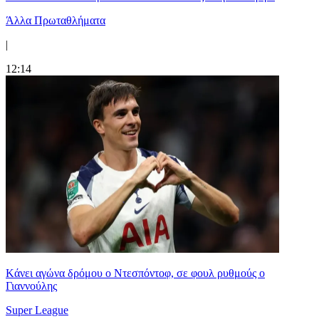
Άλλα Πρωταθλήματα
|
12:14
Kάνει αγώνα δρόμου ο Ντεσπόντοφ, σε φουλ ρυθμούς ο
Γιαννούλης
Super League