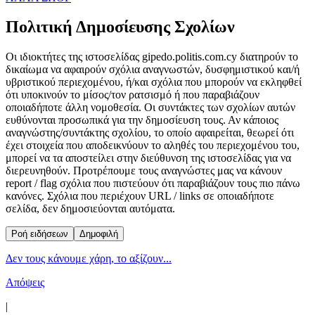
Πολιτική Δημοσίευσης Σχολίων
Οι ιδιοκτήτες της ιστοσελίδας gipedo.politis.com.cy διατηρούν το
δικαίωμα να αφαιρούν σχόλια αναγνωστών, δυσφημιστικού και/ή
υβριστικού περιεχομένου, ή/και σχόλια που μπορούν να εκληφθεί
ότι υποκινούν το μίσος/τον ρατσισμό ή που παραβιάζουν
οποιαδήποτε άλλη νομοθεσία. Οι συντάκτες των σχολίων αυτών
ευθύνονται προσωπικά για την δημοσίευση τους. Αν κάποιος
αναγνώστης/συντάκτης σχολίου, το οποίο αφαιρείται, θεωρεί ότι
έχει στοιχεία που αποδεικνύουν το αληθές του περιεχομένου του,
μπορεί να τα αποστείλει στην διεύθυνση της ιστοσελίδας για να
διερευνηθούν. Προτρέπουμε τους αναγνώστες μας να κάνουν
report / flag σχόλια που πιστεύουν ότι παραβιάζουν τους πιο πάνω
κανόνες. Σχόλια που περιέχουν URL / links σε οποιαδήποτε
σελίδα, δεν δημοσιεύονται αυτόματα.
Ροή ειδήσεων
Δημοφιλή
Δεν τους κάνουμε χάρη, το αξίζουν...
Απόψεις
|