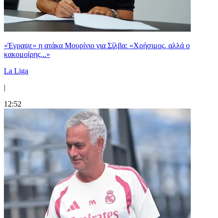
«Έγραψε» η ατάκα Μουρίνιο για Σίλβα: «Χρήσιμος, αλλά ο
κακομοίρης...»
La Liga
|
12:52