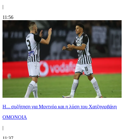
|
11:56
Η... συζήτηση για Μοντνόρ και η λύση του Χατζηγιοβάνη
ΟΜΟΝΟΙΑ
|
11:37