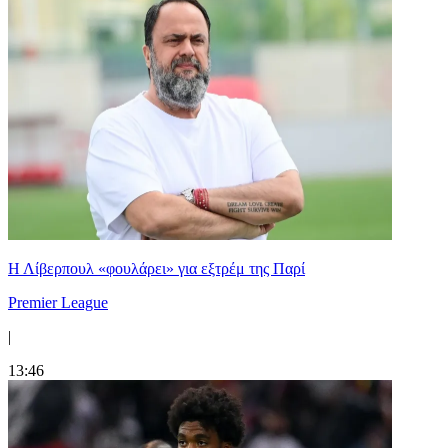
Η Λίβερπουλ «φουλάρει» για εξτρέμ της Παρί
Premier League
|
13:46