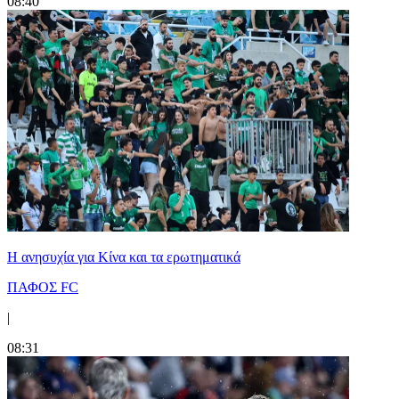
08:40
Η ανησυχία για Κίνα και τα ερωτηματικά
ΠΑΦΟΣ FC
|
08:31