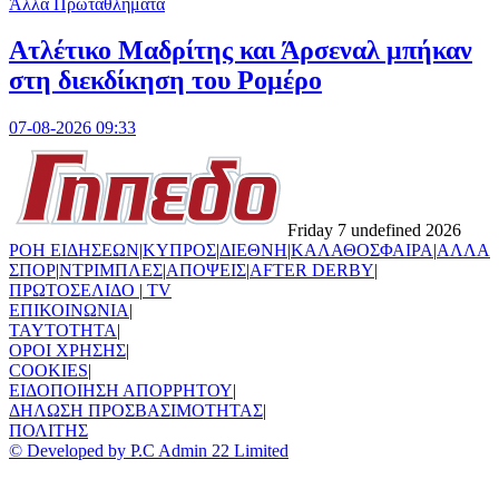
Άλλα Πρωταθλήματα
Ατλέτικο Μαδρίτης και Άρσεναλ μπήκαν
στη διεκδίκηση του Ρομέρο
07-08-2026 09:33
Friday 7 undefined 2026
ΡΟΗ ΕΙΔΗΣΕΩΝ
|
ΚΥΠΡΟΣ
|
ΔΙΕΘΝΗ
|
ΚΑΛΑΘΟΣΦΑΙΡΑ
|
ΑΛΛΑ
ΣΠΟΡ
|
ΝΤΡΙΜΠΛΕΣ
|
ΑΠΟΨΕΙΣ
|
AFTER DERBY
|
ΠΡΩΤΟΣΕΛΙΔΟ
|
TV
ΕΠΙΚΟΙΝΩΝΙΑ
|
TAYTOTHTA
|
ΟΡΟΙ ΧΡΗΣΗΣ
|
COOKIES
|
ΕΙΔΟΠΟΙΗΣΗ ΑΠΟΡΡΗΤΟΥ
|
ΔΗΛΩΣΗ ΠΡΟΣΒΑΣΙΜΟΤΗΤΑΣ
|
ΠΟΛΙΤΗΣ
© Developed by P.C Admin 22 Limited