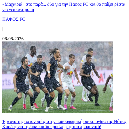
«Μαχαιριά» στο παρά... δύο για την Πάφος FC και θα παίξει ρέστα
για νέα ανατροπή
ΠΑΦΟΣ FC
|
06-08-2026
Έρευνα της αστυνομίας στην ποδοσφαιρική ομοσπονδία της Νότιας
Κορέας για τη διαδικασία πρόσληψης του προπονητή!