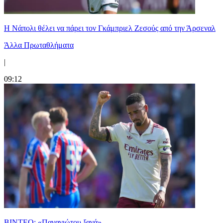
Η Νάπολι θέλει να πάρει τον Γκάμπριελ Ζεσούς από την Άρσεναλ
Άλλα Πρωταθλήματα
|
09:12
ΒΙΝΤΕΟ: «Παναγιώτου ξανά»