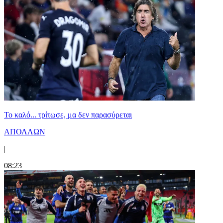
Το καλό... τρίτωσε, μα δεν παρασύρεται
ΑΠΟΛΛΩΝ
|
08:23