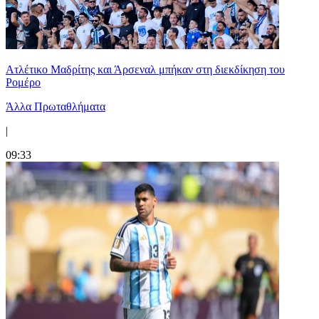
Ατλέτικο Μαδρίτης και Άρσεναλ μπήκαν στη διεκδίκηση του
Ρομέρο
Άλλα Πρωταθλήματα
|
09:33