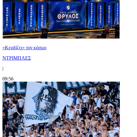
«Κερδίζει» τον κόσμο
ΝΤΡΙΜΠΛΕΣ
|
09:56