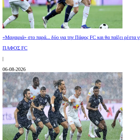
«Μαχαιριά» στο παρά... δύο για την Πάφος FC και θα παίξει ρέστα γ
ΠΑΦΟΣ FC
|
06-08-2026