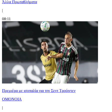
Άλλα Πρωταθλήματα
|
08:11
Πρεμιέρα με ισοπαλία για την Σεντ Τρούιντεν
ΟΜΟΝΟΙΑ
|