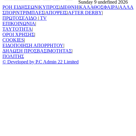
Sunday 9 undefined 2026
ΡΟΗ ΕΙΔΗΣΕΩΝ
|
ΚΥΠΡΟΣ
|
ΔΙΕΘΝΗ
|
ΚΑΛΑΘΟΣΦΑΙΡΑ
|
ΑΛΛΑ
ΣΠΟΡ
|
ΝΤΡΙΜΠΛΕΣ
|
ΑΠΟΨΕΙΣ
|
AFTER DERBY
|
ΠΡΩΤΟΣΕΛΙΔΟ
|
TV
ΕΠΙΚΟΙΝΩΝΙΑ
|
TAYTOTHTA
|
ΟΡΟΙ ΧΡΗΣΗΣ
|
COOKIES
|
ΕΙΔΟΠΟΙΗΣΗ ΑΠΟΡΡΗΤΟΥ
|
ΔΗΛΩΣΗ ΠΡΟΣΒΑΣΙΜΟΤΗΤΑΣ
|
ΠΟΛΙΤΗΣ
© Developed by P.C Admin 22 Limited