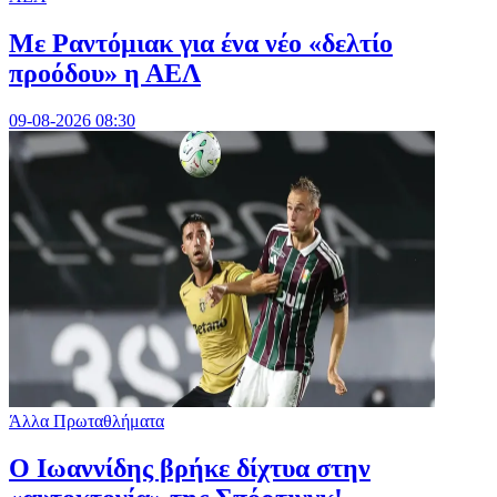
Με Ραντόμιακ για ένα νέο «δελτίο
προόδου» η ΑΕΛ
09-08-2026 08:30
Άλλα Πρωταθλήματα
Ο Ιωαννίδης βρήκε δίχτυα στην