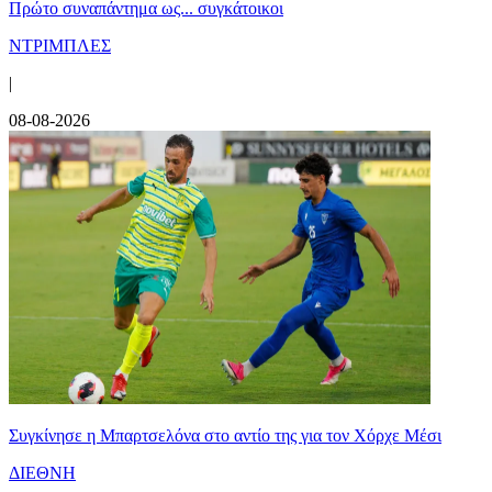
Πρώτο συναπάντημα ως... συγκάτοικοι
ΝΤΡΙΜΠΛΕΣ
|
08-08-2026
Συγκίνησε η Μπαρτσελόνα στο αντίο της για τον Χόρχε Μέσι
ΔΙΕΘΝΗ