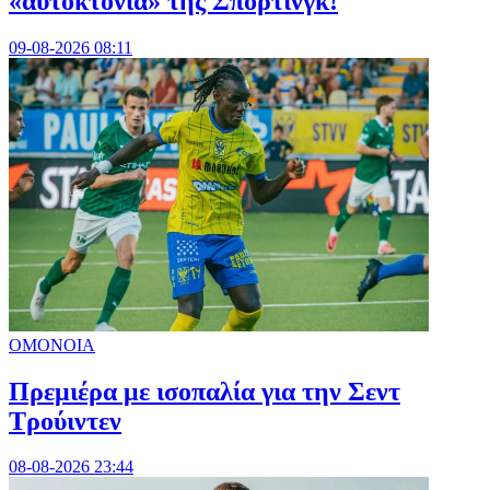
«αυτοκτονία» της Σπόρτινγκ!
09-08-2026 08:11
ΟΜΟΝΟΙΑ
Πρεμιέρα με ισοπαλία για την Σεντ
Τρούιντεν
08-08-2026 23:44