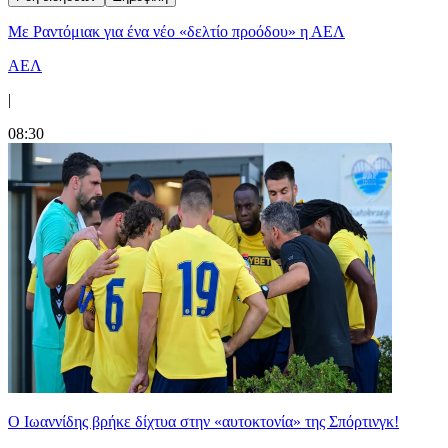
Με Ραντόμιακ για ένα νέο «δελτίο προόδου» η ΑΕΛ
ΑΕΛ
|
08:30
Ο Ιωαννίδης βρήκε δίχτυα στην «αυτοκτονία» της Σπόρτινγκ!