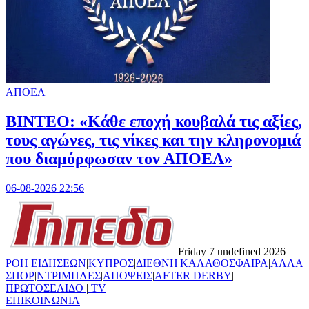
ΑΠΟΕΛ
ΒΙΝΤΕΟ: «Κάθε εποχή κουβαλά τις αξίες,
τους αγώνες, τις νίκες και την κληρονομιά
που διαμόρφωσαν τον ΑΠΟΕΛ»
06-08-2026 22:56
Friday 7 undefined 2026
ΡΟΗ ΕΙΔΗΣΕΩΝ
|
ΚΥΠΡΟΣ
|
ΔΙΕΘΝΗ
|
ΚΑΛΑΘΟΣΦΑΙΡΑ
|
ΑΛΛΑ
ΣΠΟΡ
|
ΝΤΡΙΜΠΛΕΣ
|
ΑΠΟΨΕΙΣ
|
AFTER DERBY
|
ΠΡΩΤΟΣΕΛΙΔΟ
|
TV
ΕΠΙΚΟΙΝΩΝΙΑ
|