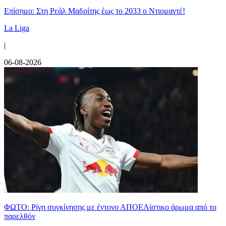
Επίσημο: Στη Ρεάλ Μαδρίτης έως το 2033 ο Ντιομαντέ!
La Liga
|
06-08-2026
ΦΩΤΟ: Ρίγη συγκίνησης με έντονο ΑΠΟΕΛίστικο άρωμα από το
παρελθόν