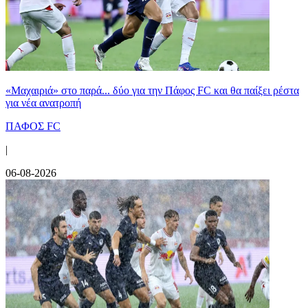
«Μαχαιριά» στο παρά... δύο για την Πάφος FC και θα παίξει ρέστα
για νέα ανατροπή
ΠΑΦΟΣ FC
|
06-08-2026