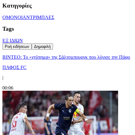
Κατηγορίες
ΟΜΟΝΟΙΑ
ΝΤΡΙΜΠΛΕΣ
Tags
ΕΞ ΙΔΙΩΝ
Ροή ειδήσεων
Δημοφιλή
ΒΙΝΤΕΟ: Το «χτύπημα» της Σάλτσμπουργκ που λύγισε την Πάφο
ΠΑΦΟΣ FC
|
00:06