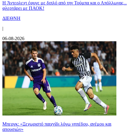
H Άντερλεχτ έφυγε με διπλό από την Τούμπα και ο Απόλλωνας...
φλερτάρει με ΠΑΟΚ!
ΔΙΕΘΝΗ
|
06-08-2026
Μπεργκ: «Ξεχωριστό παιχνίδι λόγω γηπέδου, ανέμου και
απουσιών»