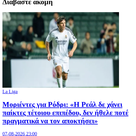
Διαβαστε ακομη
La Liga
Μοριέντες για Ρόδρι: «Η Ρεάλ δε χάνει
παίκτες τέτοιου επιπέδου, δεν ήθελε ποτέ
πραγματικά να τον αποκτήσει»
07-08-2026 23:00