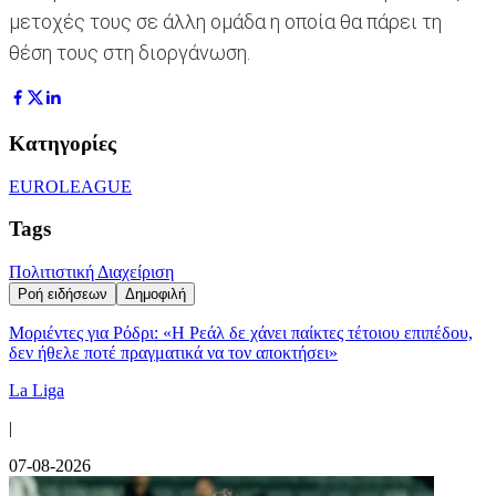
μετοχές τους σε άλλη ομάδα η οποία θα πάρει τη
θέση τους στη διοργάνωση.
Κατηγορίες
EUROLEAGUE
Tags
Πολιτιστική Διαχείριση
Ροή ειδήσεων
Δημοφιλή
Μοριέντες για Ρόδρι: «Η Ρεάλ δε χάνει παίκτες τέτοιου επιπέδου,
δεν ήθελε ποτέ πραγματικά να τον αποκτήσει»
La Liga
|
07-08-2026