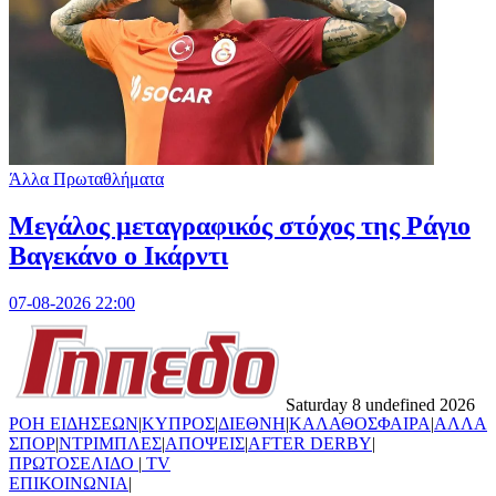
Άλλα Πρωταθλήματα
Μεγάλος μεταγραφικός στόχος της Ράγιο
Βαγεκάνο ο Ικάρντι
07-08-2026 22:00
Saturday 8 undefined 2026
ΡΟΗ ΕΙΔΗΣΕΩΝ
|
ΚΥΠΡΟΣ
|
ΔΙΕΘΝΗ
|
ΚΑΛΑΘΟΣΦΑΙΡΑ
|
ΑΛΛΑ
ΣΠΟΡ
|
ΝΤΡΙΜΠΛΕΣ
|
ΑΠΟΨΕΙΣ
|
AFTER DERBY
|
ΠΡΩΤΟΣΕΛΙΔΟ
|
TV
ΕΠΙΚΟΙΝΩΝΙΑ
|