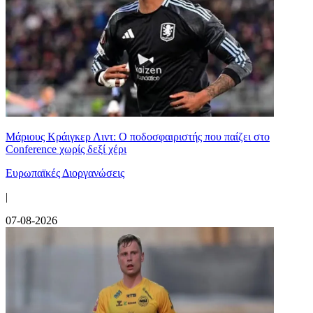
Μάριους Κράιγκερ Λιντ: Ο ποδοσφαιριστής που παίζει στο
Conference χωρίς δεξί χέρι
Ευρωπαϊκές Διοργανώσεις
|
07-08-2026