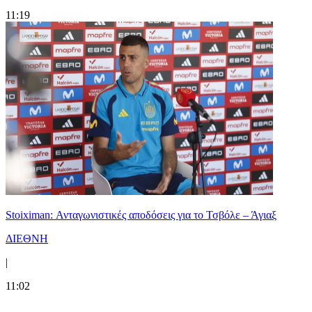
11:19
Stoiximan: Ανταγωνιστικές αποδόσεις για το Τσβόλε – Άγιαξ
ΔΙΕΘΝΗ
|
11:02