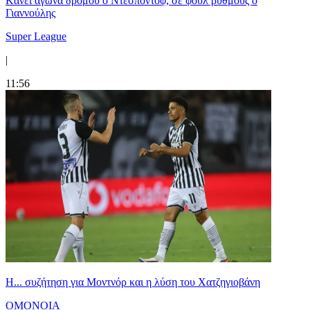
Kάνει αγώνα δρόμου ο Ντεσπόντοφ, σε φουλ ρυθμούς ο
Γιαννούλης
Super League
|
11:56
Η... συζήτηση για Μοντνόρ και η λύση του Χατζηγιοβάνη
ΟΜΟΝΟΙΑ