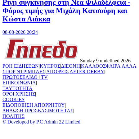
Ρίγη συγκίνησης στη Νέα Φιλαδέλφεια -
Φόρος τιμής για Μιχάλη Κατσούρη και
Κώστα Λιάκκα
08-08-2026 20:24
Sunday 9 undefined 2026
ΡΟΗ ΕΙΔΗΣΕΩΝ
|
ΚΥΠΡΟΣ
|
ΔΙΕΘΝΗ
|
ΚΑΛΑΘΟΣΦΑΙΡΑ
|
ΑΛΛΑ
ΣΠΟΡ
|
ΝΤΡΙΜΠΛΕΣ
|
ΑΠΟΨΕΙΣ
|
AFTER DERBY
|
ΠΡΩΤΟΣΕΛΙΔΟ
|
TV
ΕΠΙΚΟΙΝΩΝΙΑ
|
TAYTOTHTA
|
ΟΡΟΙ ΧΡΗΣΗΣ
|
COOKIES
|
ΕΙΔΟΠΟΙΗΣΗ ΑΠΟΡΡΗΤΟΥ
|
ΔΗΛΩΣΗ ΠΡΟΣΒΑΣΙΜΟΤΗΤΑΣ
|
ΠΟΛΙΤΗΣ
© Developed by P.C Admin 22 Limited