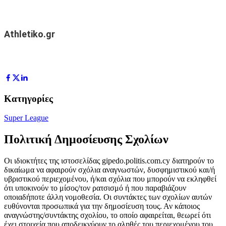
Athletiko.gr
Κατηγορίες
Super League
Πολιτική Δημοσίευσης Σχολίων
Οι ιδιοκτήτες της ιστοσελίδας gipedo.politis.com.cy διατηρούν το
δικαίωμα να αφαιρούν σχόλια αναγνωστών, δυσφημιστικού και/ή
υβριστικού περιεχομένου, ή/και σχόλια που μπορούν να εκληφθεί
ότι υποκινούν το μίσος/τον ρατσισμό ή που παραβιάζουν
οποιαδήποτε άλλη νομοθεσία. Οι συντάκτες των σχολίων αυτών
ευθύνονται προσωπικά για την δημοσίευση τους. Αν κάποιος
αναγνώστης/συντάκτης σχολίου, το οποίο αφαιρείται, θεωρεί ότι
έχει στοιχεία που αποδεικνύουν το αληθές του περιεχομένου του,