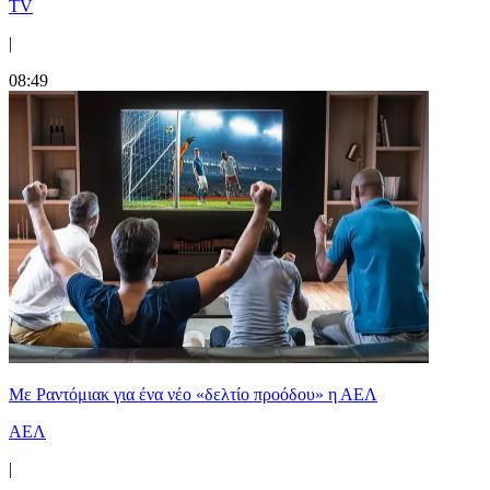
TV
|
08:49
Με Ραντόμιακ για ένα νέο «δελτίο προόδου» η ΑΕΛ
ΑΕΛ
|