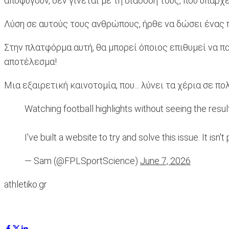
αποφύγουν, δεν γίνεται με τη διάδοση τους, που υπάρχ
Λύση σε αυτούς τους ανθρώπους, ήρθε να δώσει ένας πο
Στην πλατφόρμα αυτή, θα μπορεί όποιος επιθυμεί να π
αποτέλεσμα!
Μια εξαιρετική καινοτομία, που... λύνει τα χέρια σε π
Watching football highlights without seeing the result 
I've built a website to try and solve this issue. It is
— Sam (@FPLSportScience)
June 7, 2026
athletiko.gr