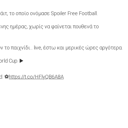
, το οποίο ονόμασε Spoiler Free Football.
ενης ημέρας, χωρίς να φαίνεται πουθενά το
 το παιχνίδι... live, έστω και μερικές ώρες αργότερα.
orld Cup. ▶️
d. ⚽️
https://t.co/HFlyQB6A8A