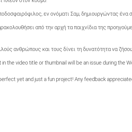
ει πλέον στον κόσμο.
δοσφαιρόφιλος, εν ονόματι Σαμ, δημιουργώντας ένα σάιτ
αρακολουθήσει από την αρχή τα παιχνίδια της προηγούμ
ολλούς ανθρώπους και τους δίνει τη δυνατότητα να ζήσουν
in the video title or thumbnail will be an issue during the W
n't perfect yet and just a fun project! Any feedback appreciate