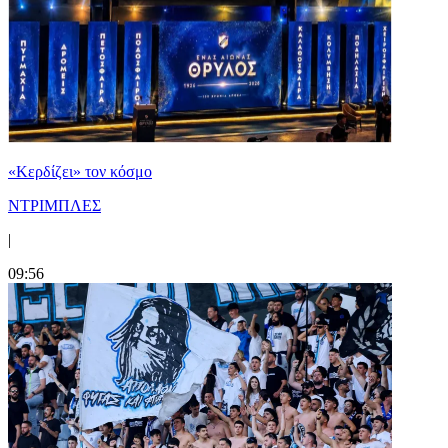
«Κερδίζει» τον κόσμο
ΝΤΡΙΜΠΛΕΣ
|
09:56