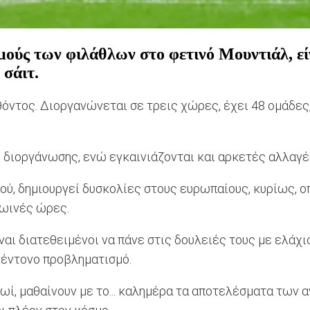
ούς των φιλάθλων στο φετινό Μουντιάλ, είν
 σάιτ.
όντος. Διοργανώνεται σε τρεις χώρες, έχει 48 ομάδες, 
 διοργάνωσης, ενώ εγκαινιάζονται και αρκετές αλλαγέ
κού, δημιουργεί δυσκολίες στους ευρωπαίους, κυρίως, 
ρωινές ώρες.
ναι διατεθειμένοι να πάνε στις δουλειές τους με ελάχι
ύ έντονο προβληματισμό.
ωί, μαθαίνουν με το... καλημέρα τα αποτελέσματα των αγ