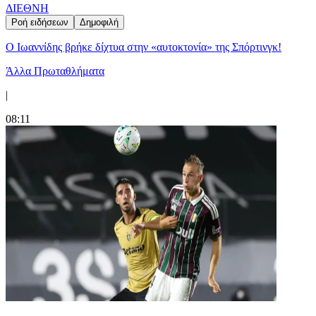
ΔΙΕΘΝΗ
Ροή ειδήσεων
Δημοφιλή
Ο Ιωαννίδης βρήκε δίχτυα στην «αυτοκτονία» της Σπόρτινγκ!
Άλλα Πρωταθλήματα
|
08:11