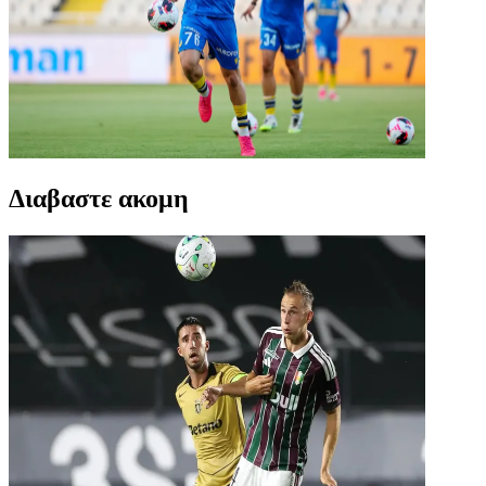
Διαβαστε ακομη