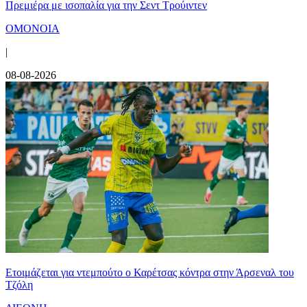
Πρεμιέρα με ισοπαλία για την Σεντ Τρούιντεν
ΟΜΟΝΟΙΑ
|
08-08-2026
Ετοιμάζεται για ντεμπούτο ο Καρέτσας κόντρα στην Άρσεναλ του
Τζόλη