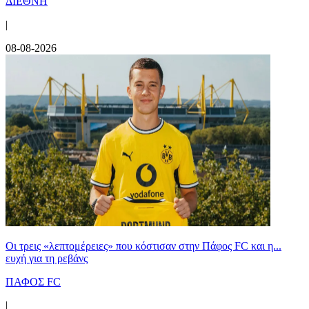
ΔΙΕΘΝΗ
|
08-08-2026
Οι τρεις «λεπτομέρειες» που κόστισαν στην Πάφος FC και η...
ευχή για τη ρεβάνς
ΠΑΦΟΣ FC
|