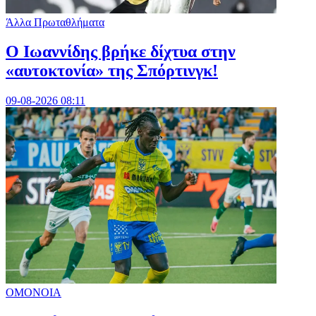
Άλλα Πρωταθλήματα
Ο Ιωαννίδης βρήκε δίχτυα στην
«αυτοκτονία» της Σπόρτινγκ!
09-08-2026 08:11
ΟΜΟΝΟΙΑ