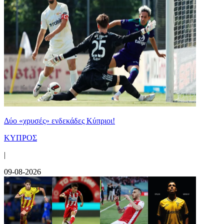
Δύο «χρυσές» ενδεκάδες Κύπριοι!
ΚΥΠΡΟΣ
|
09-08-2026