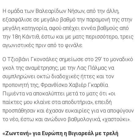
Η ομάδα των Βαλεαρίδων Νήσων, από την άλλη,
εξασφάλισε σε μεγάλο βαθμό την παραμονή της στην
μεγάλη κατηγορία, αφού απέχει εννέα βαθμούς από
την 18η Κάντιθ, έστω και με ματς περισσότερο, τρεις
αγωνιστικές πριν από το φινάλε.
Ο Τζιοβάνι Γκονσάλες σημείωσε στο 29’ το μοναδικό
γκολ της αναμέτρησης, με την Λας Πάλμας να
συμπληρώνει οκτώ διαδοχικές ήττες και τον
προπονητή της, Φρανθίσκο Χαβιέρ Γκαρθία
Πιμιέντα να αποκαλύπτει μετά το ματς ότι «οι
παίκτες μου κλαίνε στα αποδυτήρια», επειδή
προσπάθησαν και έχασαν ευκαιρίες για να αποφύγουν
το νέο, έστω και ανώδυνο βαθμολογικά, «χαστούκι».
«Ζωντανή» για Ευρώπη η Βιγιαρεάλ με τρελή