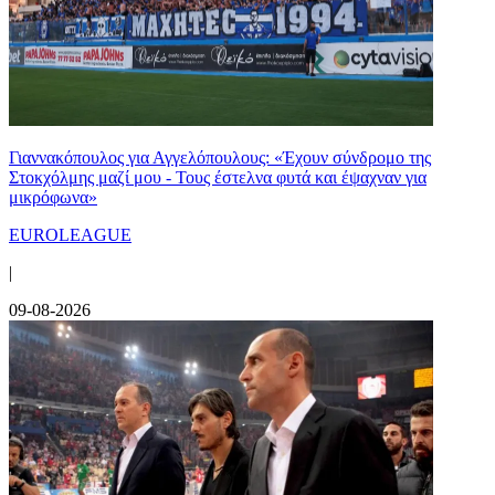
Γιαννακόπουλος για Αγγελόπουλους: «Έχουν σύνδρομο της
Στοκχόλμης μαζί μου - Τους έστελνα φυτά και έψαχναν για
μικρόφωνα»
EUROLEAGUE
|
09-08-2026