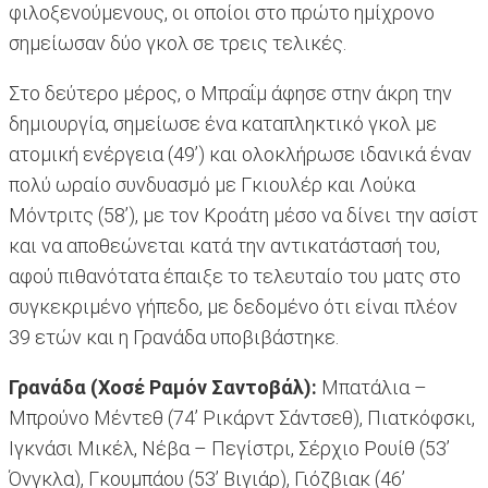
φιλοξενούμενους, οι οποίοι στο πρώτο ημίχρονο
σημείωσαν δύο γκολ σε τρεις τελικές.
Στο δεύτερο μέρος, ο Μπραΐμ άφησε στην άκρη την
δημιουργία, σημείωσε ένα καταπληκτικό γκολ με
ατομική ενέργεια (49’) και ολοκλήρωσε ιδανικά έναν
πολύ ωραίο συνδυασμό με Γκιουλέρ και Λούκα
Μόντριτς (58’), με τον Κροάτη μέσο να δίνει την ασίστ
και να αποθεώνεται κατά την αντικατάστασή του,
αφού πιθανότατα έπαιξε το τελευταίο του ματς στο
συγκεκριμένο γήπεδο, με δεδομένο ότι είναι πλέον
39 ετών και η Γρανάδα υποβιβάστηκε.
Γρανάδα (Χοσέ Ραμόν Σαντοβάλ):
Μπατάλια –
Μπρούνο Μέντεθ (74’ Ρικάρντ Σάντσεθ), Πιατκόφσκι,
Ιγκνάσι Μικέλ, Νέβα – Πεγίστρι, Σέρχιο Ρουίθ (53’
Όνγκλα), Γκουμπάου (53’ Βιγιάρ), Γιόζβιακ (46’