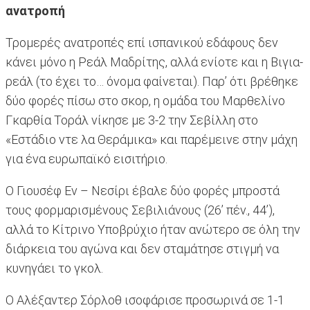
ανατροπή
Τρομερές ανατροπές επί ισπανικού εδάφους δεν
κάνει μόνο η Ρεάλ Μαδρίτης, αλλά ενίοτε και η Βιγια-
ρεάλ (το έχει το… όνομα φαίνεται). Παρ’ ότι βρέθηκε
δύο φορές πίσω στο σκορ, η ομάδα του Μαρθελίνο
Γκαρθία Τοράλ νίκησε με 3-2 την Σεβίλλη στο
«Εστάδιο ντε λα Θεράμικα» και παρέμεινε στην μάχη
για ένα ευρωπαϊκό εισιτήριο.
Ο Γιουσέφ Εν – Νεσίρι έβαλε δύο φορές μπροστά
τους φορμαρισμένους Σεβιλιάνους (26’ πέν., 44’),
αλλά το Κίτρινο Υποβρύχιο ήταν ανώτερο σε όλη την
διάρκεια του αγώνα και δεν σταμάτησε στιγμή να
κυνηγάει το γκολ.
Ο Αλέξαντερ Σόρλοθ ισοφάρισε προσωρινά σε 1-1