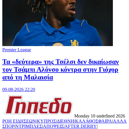
Premier League
Τα «δεύτερα» της Τσέλσι δεν δικαίωσαν
τον Τσάμπι Αλόνσο κόντρα στην Γιόχορ
από τη Μαλαισία
09-08-2026 22:20
Monday 10 undefined 2026
ΡΟΗ ΕΙΔΗΣΕΩΝ
|
ΚΥΠΡΟΣ
|
ΔΙΕΘΝΗ
|
ΚΑΛΑΘΟΣΦΑΙΡΑ
|
ΑΛΛΑ
ΣΠΟΡ
|
ΝΤΡΙΜΠΛΕΣ
|
ΑΠΟΨΕΙΣ
|
AFTER DERBY
|