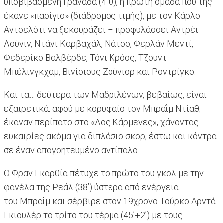
υποβιβασμένη Γρανάδα (4-0), η πρώτη ομάδα που της
έκανε «πασίγιο» (διάδρομος τιμής), με τον Κάρλο
Αντσελότι να ξεκουράζει – προφυλάσσει Αντρέι
Λούνιν, Ντάνι Καρβαχάλ, Νάτσο, Φερλάν Μεντί,
Φεδερίκο Βαλβέρδε, Τόνι Κρόος, Τζουντ
Μπέλινγκχαμ, Βινίσιους Ζούνιορ και Ροντρίγκο.
Και τα… δεύτερα των Μαδριλένων, βεβαίως, είναι
εξαιρετικά, αφού με κορυφαίο τον Μπραΐμ Ντίαθ,
έκαναν περίπατο στο «Λος Κάρμενες», χάνοντας
ευκαιρίες ακόμα για διπλάσιο σκορ, έστω και κόντρα
σε έναν απογοητευμένο αντίπαλο.
Ο Φραν Γκαρθία πέτυχε το πρώτο του γκολ με την
φανέλα της Ρεάλ (38’) ύστερα από ενέργεια
του Μπραΐμ και σέρβιρε στον 19χρονο Τούρκο Αρντά
Γκιουλέρ το τρίτο του τέρμα (45’+2’) με τους