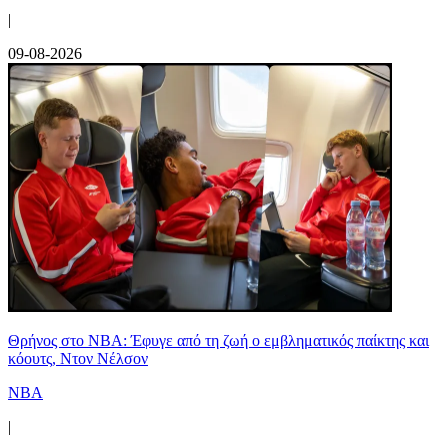
|
09-08-2026
Θρήνος στο NBA: Έφυγε από τη ζωή ο εμβληματικός παίκτης και
κόουτς, Ντον Νέλσον
NBA
|