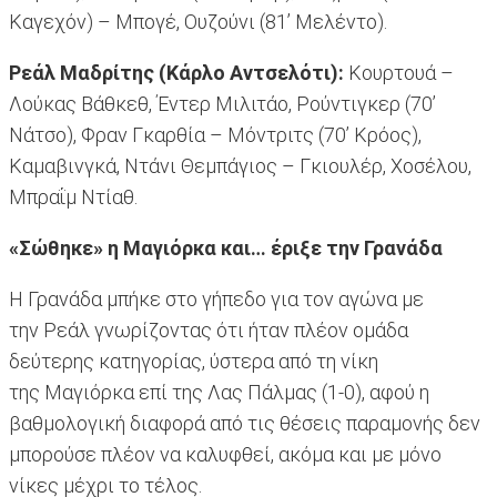
Καγεχόν) – Μπογέ, Ουζούνι (81’ Μελέντο).
Ρεάλ Μαδρίτης (Κάρλο Αντσελότι):
Κουρτουά –
Λούκας Βάθκεθ, Έντερ Μιλιτάο, Ρούντιγκερ (70’
Νάτσο), Φραν Γκαρθία – Μόντριτς (70’ Κρόος),
Καμαβινγκά, Ντάνι Θεμπάγιος – Γκιουλέρ, Χοσέλου,
Μπραΐμ Ντίαθ.
«Σώθηκε» η Μαγιόρκα και… έριξε την Γρανάδα
Η Γρανάδα μπήκε στο γήπεδο για τον αγώνα με
την Ρεάλ γνωρίζοντας ότι ήταν πλέον ομάδα
δεύτερης κατηγορίας, ύστερα από τη νίκη
της Μαγιόρκα επί της Λας Πάλμας (1-0), αφού η
βαθμολογική διαφορά από τις θέσεις παραμονής δεν
μπορούσε πλέον να καλυφθεί, ακόμα και με μόνο
νίκες μέχρι το τέλος.