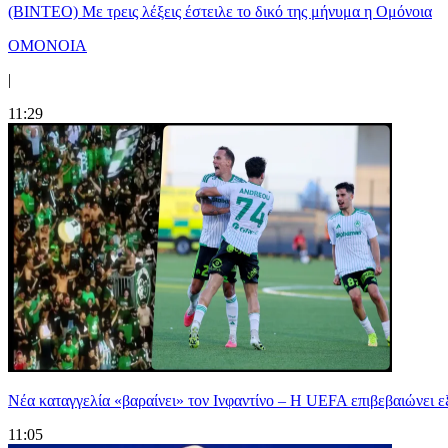
(ΒΙΝΤΕΟ) Με τρεις λέξεις έστειλε το δικό της μήνυμα η Ομόνοια
ΟΜΟΝΟΙΑ
|
11:29
Νέα καταγγελία «βαραίνει» τον Ινφαντίνο – Η UEFA επιβεβαιώνει
11:05