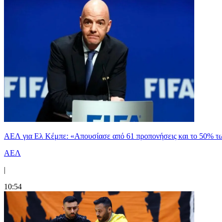
ΑΕΛ για Ελ Κέμπε: «Απουσίασε από 61 προπονήσεις και το 50% 
ΑΕΛ
|
10:54