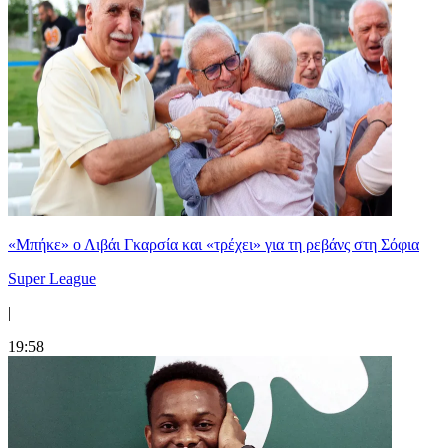
«Μπήκε» ο Λιβάι Γκαρσία και «τρέχει» για τη ρεβάνς στη Σόφια
Super League
|
19:58