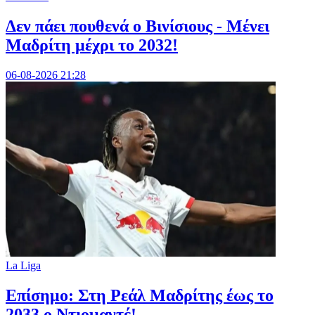
Δεν πάει πουθενά ο Βινίσιους - Μένει
Μαδρίτη μέχρι το 2032!
06-08-2026 21:28
La Liga
Επίσημο: Στη Ρεάλ Μαδρίτης έως το
2033 ο Ντιομαντέ!