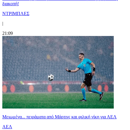
διακοπή!
ΝΤΡΙΜΠΛΕΣ
|
21:09
Μειωμένα... πειράματα από Μάρτινς και φιλική νίκη για ΑΕΛ
ΑΕΛ