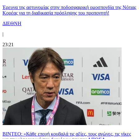
Έρευνα της αστυνομίας στην ποδοσφαιρική ομοσπονδία της Νότιας
Κορέας για τη διαδικασία πρόσληψης του προπονητή!
ΔΙΕΘΝΗ
|
23:21
ΒΙΝΤΕΟ: «Κάθε εποχή κουβαλά τις αξίες, τους αγώνες, τις νίκες