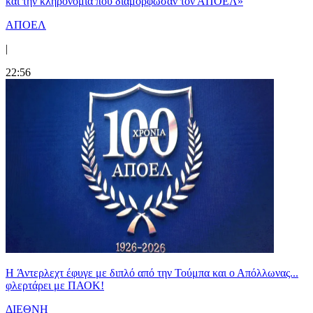
και την κληρονομιά που διαμόρφωσαν τον ΑΠΟΕΛ»
ΑΠΟΕΛ
|
22:56
H Άντερλεχτ έφυγε με διπλό από την Τούμπα και ο Απόλλωνας...
φλερτάρει με ΠΑΟΚ!
ΔΙΕΘΝΗ