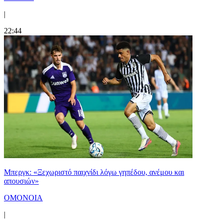
|
22:44
Μπεργκ: «Ξεχωριστό παιχνίδι λόγω γηπέδου, ανέμου και
απουσιών»
ΟΜΟΝΟΙΑ
|