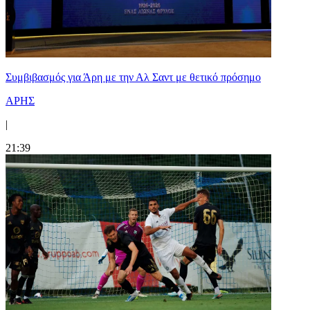
Συμβιβασμός για Άρη με την Αλ Σαντ με θετικό πρόσημο
ΑΡΗΣ
|
21:39