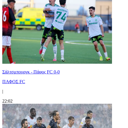
Σάλτσμπουργκ - Πάφος FC 0-0
ΠΑΦΟΣ FC
|
22:02