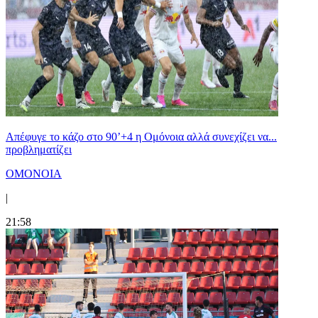
Απέφυγε το κάζο στο 90’+4 η Ομόνοια αλλά συνεχίζει να...
προβληματίζει
ΟΜΟΝΟΙΑ
|
21:58