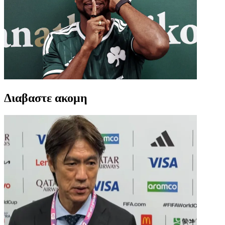
Διαβαστε ακομη