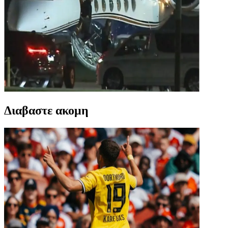
Διαβαστε ακομη