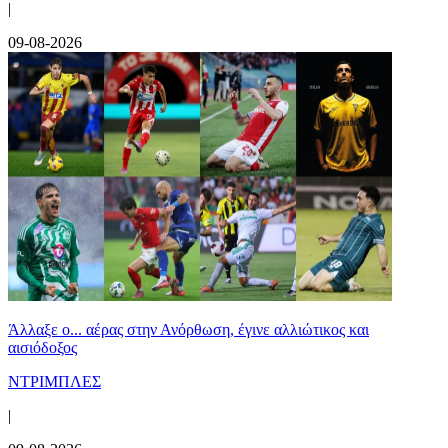
|
09-08-2026
Άλλαξε ο... αέρας στην Ανόρθωση, έγινε αλλιώτικος και
αισιόδοξος
ΝΤΡΙΜΠΛΕΣ
|