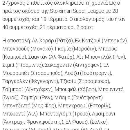
27χρονος επιθετικός ολοκλήρωσε τη χρονιά ως ο
πρώτος σκόρερ της Stoiximan Super League με 28
συμμετοχές και 18 τέρματα. Ο απολογισμός του ήταν
40 συμμετοχές, 21 τέρματα και 2 ασίστ.
Η αποστολή: Αλ Χαράρ (Ράτζα), Ελ Κατζουί (Μπερκάν),
Μπενσαούς (Μονακό), Γκομίς (Μαρσέιγ), Μπαούφ
(Καμπούρ), Σααντάν (Αλ Φατέχ), Αΐτ Μπουντλάλ (Ρεν),
Σιμπί (Πίραμιντς), Σαλαχεντίν (Αϊντχόφεν), Ελ
Μουραμπέτ (Στρασμπούρ), Λούζα (Γουότφορντ),
Ταργκαλέν (Φέγενορντ), Τζεσίμ (Στρασμπούρ),
Σαϊμπαρί (Αϊντχόφεν), Μπουφάλ (Χάβρη), Μπουνιντά
(Άγιαξ), Ζαμπίρι (Ρεν), Μάαμα (Γουότφορντ),
Μπεντζιντά (Μας Φες), Μπεγκραουί (Εστορίλ),
Μπουαντί (Λιλ), Μπενταγιέμπ (Τρουά), Αμαϊμούνι
(Άιντραχτ Φρανκφούρτης), Ελ Φαουζί (Σάλκε),
Μπουφτίνι (Αλ Βασλ), Μπελαμάρι (Αλ Αχλί), Ελ