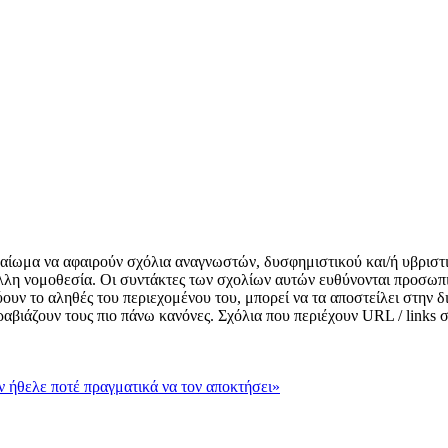
δικαίωμα να αφαιρούν σχόλια αναγνωστών, δυσφημιστικού και/ή υβριστ
λλη νομοθεσία. Οι συντάκτες των σχολίων αυτών ευθύνονται προσωπι
κνύουν το αληθές του περιεχομένου του, μπορεί να τα αποστείλει στην
αραβιάζουν τους πιο πάνω κανόνες. Σχόλια που περιέχουν URL / links
εν ήθελε ποτέ πραγματικά να τον αποκτήσει»