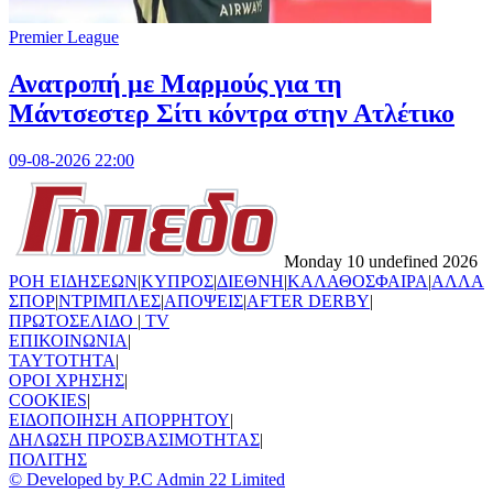
Premier League
Ανατροπή με Μαρμούς για τη
Μάντσεστερ Σίτι κόντρα στην Ατλέτικο
09-08-2026 22:00
Monday 10 undefined 2026
ΡΟΗ ΕΙΔΗΣΕΩΝ
|
ΚΥΠΡΟΣ
|
ΔΙΕΘΝΗ
|
ΚΑΛΑΘΟΣΦΑΙΡΑ
|
ΑΛΛΑ
ΣΠΟΡ
|
ΝΤΡΙΜΠΛΕΣ
|
ΑΠΟΨΕΙΣ
|
AFTER DERBY
|
ΠΡΩΤΟΣΕΛΙΔΟ
|
TV
ΕΠΙΚΟΙΝΩΝΙΑ
|
TAYTOTHTA
|
ΟΡΟΙ ΧΡΗΣΗΣ
|
COOKIES
|
ΕΙΔΟΠΟΙΗΣΗ ΑΠΟΡΡΗΤΟΥ
|
ΔΗΛΩΣΗ ΠΡΟΣΒΑΣΙΜΟΤΗΤΑΣ
|
ΠΟΛΙΤΗΣ
© Developed by P.C Admin 22 Limited