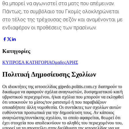
θα μπορεί να αγωνιστεί στα ματς που απέμειναν.
Πάντως, το συμβόλαιο του Γκομίς ολοκληρώνεται
στο τέλος της τρέχουσας σεζόν και αναμένονται με
ενδιαφέρον οι προθέσεις των πρασίνων.
Κατηγορίες
ΚΥΠΡΟΣ
Α ΚΑΤΗΓΟΡΙΑ
Ομαδες
ΑΡΗΣ
Πολιτική Δημοσίευσης Σχολίων
Οι ιδιοκτήτες της ιστοσελίδας gipedo.politis.com.cy διατηρούν το
δικαίωμα να αφαιρούν σχόλια αναγνωστών, δυσφημιστικού και/ή
υβριστικού περιεχομένου, ή/και σχόλια που μπορούν να εκληφθεί
ότι υποκινούν το μίσος/τον ρατσισμό ή που παραβιάζουν
οποιαδήποτε άλλη νομοθεσία. Οι συντάκτες των σχολίων αυτών
ευθύνονται προσωπικά για την δημοσίευση τους. Αν κάποιος
αναγνώστης/συντάκτης σχολίου, το οποίο αφαιρείται, θεωρεί ότι
έχει στοιχεία που αποδεικνύουν το αληθές του περιεχομένου του,
μπορεί να τα αποστείλει στην διεύθυνση της ιστοσελίδας για να