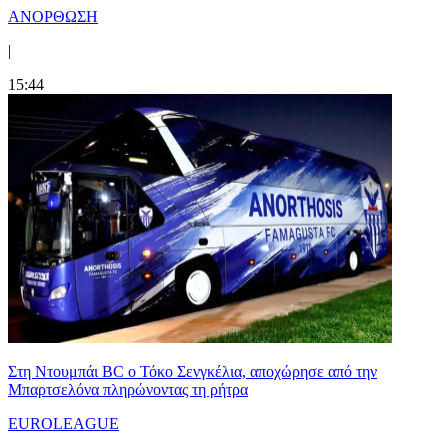
ΑΝΟΡΘΩΣΗ
|
15:44
Στη Nτουμπάι BC ο Τόκο Σενγκέλια, αποχώρησε από την
Μπαρτσελόνα πληρώνοντας τη ρήτρα
EUROLEAGUE