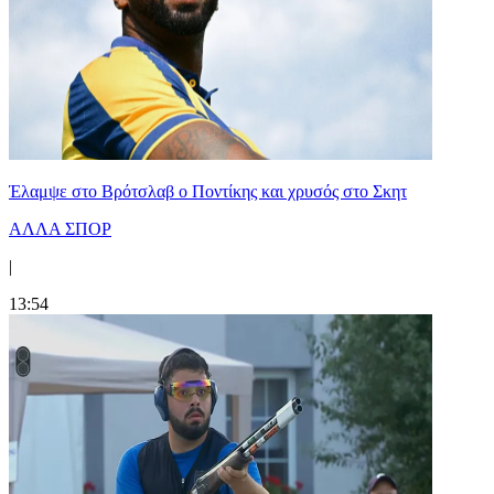
Έλαμψε στο Βρότσλαβ ο Ποντίκης και χρυσός στο Σκητ
ΑΛΛΑ ΣΠΟΡ
|
13:54