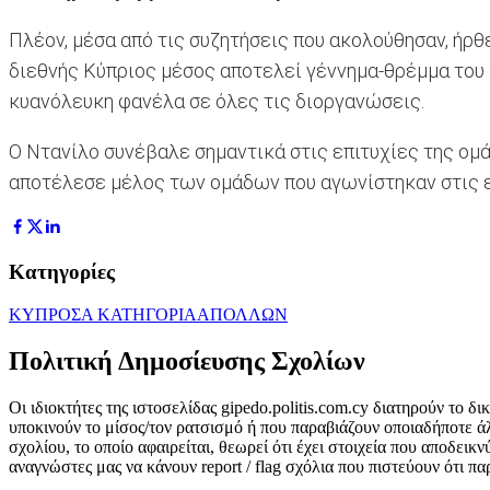
Πλέον, μέσα από τις συζητήσεις που ακολούθησαν, ήρθ
διεθνής Κύπριος μέσος αποτελεί γέννημα-θρέμμα του
κυανόλευκη φανέλα σε όλες τις διοργανώσεις.
Ο Ντανίλο συνέβαλε σημαντικά στις επιτυχίες της ομ
αποτέλεσε μέλος των ομάδων που αγωνίστηκαν στις 
Κατηγορίες
ΚΥΠΡΟΣ
Α ΚΑΤΗΓΟΡΙΑ
ΑΠΟΛΛΩΝ
Πολιτική Δημοσίευσης Σχολίων
Οι ιδιοκτήτες της ιστοσελίδας gipedo.politis.com.cy διατηρούν το 
υποκινούν το μίσος/τον ρατσισμό ή που παραβιάζουν οποιαδήποτε ά
σχολίου, το οποίο αφαιρείται, θεωρεί ότι έχει στοιχεία που αποδει
αναγνώστες μας να κάνουν report / flag σχόλια που πιστεύουν ότι π