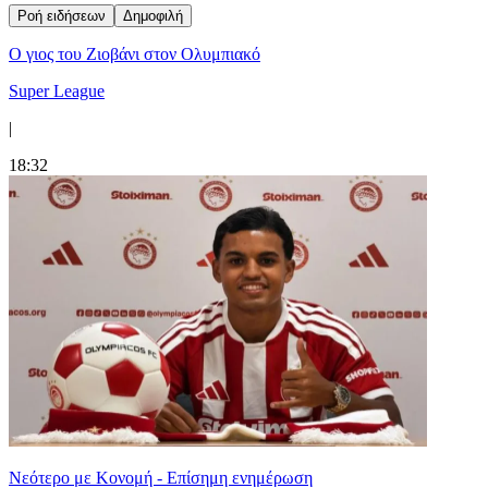
Ροή ειδήσεων
Δημοφιλή
Ο γιος του Ζιοβάνι στον Ολυμπιακό
Super League
|
18:32
Νεότερο με Κονομή - Επίσημη ενημέρωση