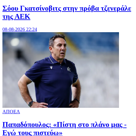
Σόου Γκατσίνοβιτς στην πρόβα τζενεράλε
της ΑΕΚ
08-08-2026 22:24
ΑΠΟΕΛ
Παπαδόπουλος: «Πίστη στο πλάνο μας -
Εγώ τους πιστεύω»