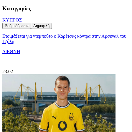
Κατηγορίες
ΚΥΠΡΟΣ
Ροή ειδήσεων
Δημοφιλή
Ετοιμάζεται για ντεμπούτο ο Καρέτσας κόντρα στην Άρσεναλ του
Τζόλη
ΔΙΕΘΝΗ
|
23:02