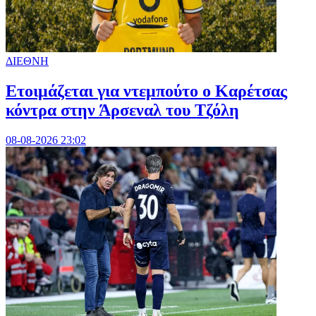
ΔΙΕΘΝΗ
Ετοιμάζεται για ντεμπούτο ο Καρέτσας
κόντρα στην Άρσεναλ του Τζόλη
08-08-2026 23:02