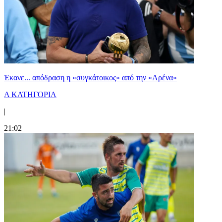
Έκανε... απόδραση η «συγκάτοικος» από την «Αρένα»
Α ΚΑΤΗΓΟΡΙΑ
|
21:02