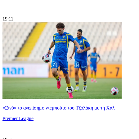
|
19:11
«Ξινό» το ανεπίσημο ντεμπούτο του Τζολάκη με τη Χαλ
Premier League
|