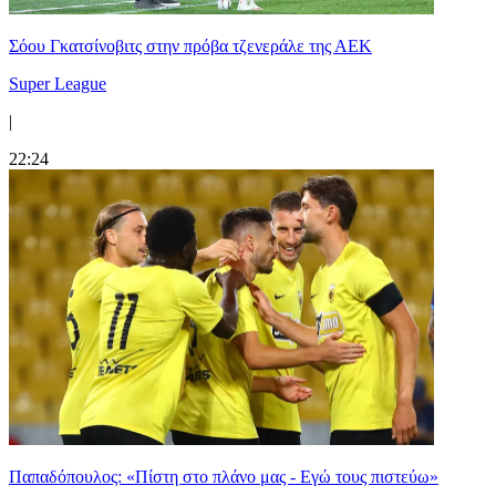
Σόου Γκατσίνοβιτς στην πρόβα τζενεράλε της ΑΕΚ
Super League
|
22:24
Παπαδόπουλος: «Πίστη στο πλάνο μας - Εγώ τους πιστεύω»