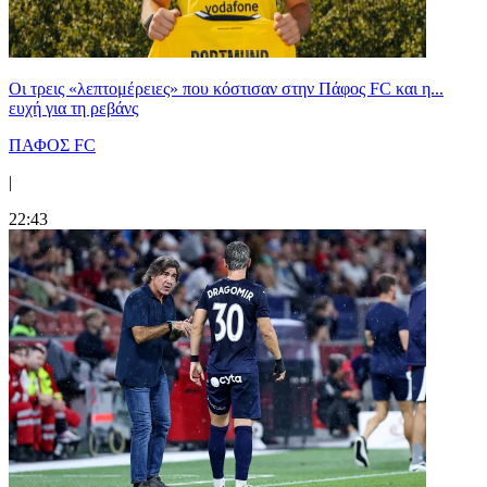
Οι τρεις «λεπτομέρειες» που κόστισαν στην Πάφος FC και η...
ευχή για τη ρεβάνς
ΠΑΦΟΣ FC
|
22:43