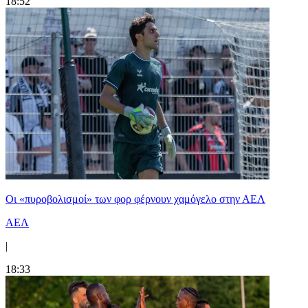
18:52
Οι «πυροβολισμοί» των φορ φέρνουν χαμόγελο στην ΑΕΛ
ΑΕΛ
|
18:33