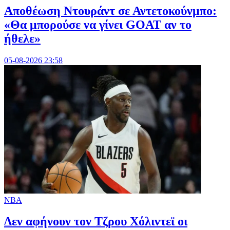
Αποθέωση Ντουράντ σε Αντετοκούνμπο:
«Θα μπορούσε να γίνει GOAT αν το
ήθελε»
05-08-2026 23:58
NBA
Δεν αφήνουν τον Τζρου Χόλιντεϊ οι