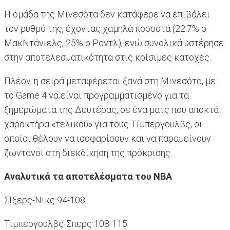
Η ομάδα της Μινεσότα δεν κατάφερε να επιβάλει
τον ρυθμό της, έχοντας χαμηλά ποσοστά (22.7% ο
ΜακΝτάνιελς, 25% ο Ραντλ), ενώ συνολικά υστέρησε
στην αποτελεσματικότητα στις κρίσιμες κατοχές.
Πλέον, η σειρά μεταφέρεται ξανά στη Μινεσότα, με
το Game 4 να είναι προγραμματισμένο για τα
ξημερώματα της Δευτέρας, σε ένα ματς που αποκτά
χαρακτήρα «τελικού» για τους Τίμπεργουλβς, οι
οποίοι θέλουν να ισοφαρίσουν και να παραμείνουν
ζωντανοί στη διεκδίκηση της πρόκρισης.
Αναλυτικά τα αποτελέσματα του
NBA
Σίξερς-Νικς 94-108
Τίμπεργουλβς-Σπερς 108-115