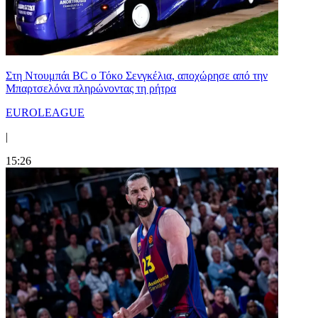
Στη Nτουμπάι BC ο Τόκο Σενγκέλια, αποχώρησε από την
Μπαρτσελόνα πληρώνοντας τη ρήτρα
EUROLEAGUE
|
15:26