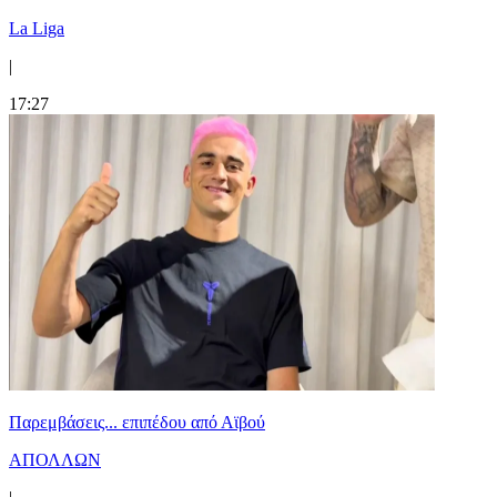
La Liga
|
17:27
Παρεμβάσεις... επιπέδου από Αϊβού
ΑΠΟΛΛΩΝ