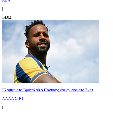
ΑΕΛ
|
14:02
Έλαμψε στο Βρότσλαβ ο Ποντίκης και χρυσός στο Σκητ
ΑΛΛΑ ΣΠΟΡ
|