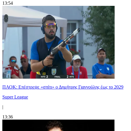
13:54
ΠΑΟΚ: Επέστρεψε «σπίτι» ο Δημήτρης Γιαννούλης έως το 2029
Super League
|
13:36