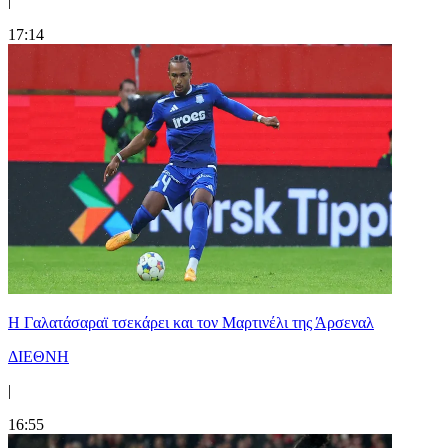
|
17:14
H Γαλατάσαραϊ τσεκάρει και τον Μαρτινέλι της Άρσεναλ
ΔΙΕΘΝΗ
|
16:55