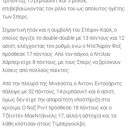
τρίποντα), 15 ριμπάουντ και 5 μπλοκ,
επιβεβαιώνοντας τον ρόλο του ως απόλυτος ηγέτης
των Σπερς.
Σημαντική ήταν και η συμβολή του Στέφον Κασλ, ο
οποίος άγγιξε το double-double με 13 πόντους και 12
ασίστ, ελέγχοντας τον ρυθμό, ενώ ο Ντε’Άαρον Φοξ
πρόσθεσε 17 πόντους. Από τον πάγκο, ο Ντίλαν
Χάρπερ είχε 8 πόντους, με τους Σπερς να βρίσκουν
λύσεις από πολλούς παίκτες.
Από την πλευρά της Μινεσότα, ο Άντονι Έντουαρντς
πάλεψε με 32 πόντους, 14 ριμπάουντ και 6 ασίστ,
όμως δεν είχε την απαραίτητη υποστήριξη στα
κρίσιμα. Ο Ναζ Ριντ πρόσθεσε 18 πόντους και ο
Τζέιντεν ΜακΝτάνιελς 17, αλλά η αστοχία και τα
λάθη κόστισαν στους Τίμπεργουλβς.