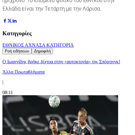
ημίχρονο. Το επόμενο φιλικό του Εθνικού στην
Ελλάδα είναι την Τετάρτη με την Λάρισα.
Κατηγορίες
ΕΘΝΙΚΟΣ ΑΧΝΑΣ
Α ΚΑΤΗΓΟΡΙΑ
Ροή ειδήσεων
Δημοφιλή
Ο Ιωαννίδης βρήκε δίχτυα στην «αυτοκτονία» της Σπόρτινγκ!
Άλλα Πρωταθλήματα
|
08:11