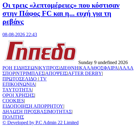
Οι τρεις «λεπτομέρειες» που κόστισαν
στην Πάφος FC και η... ευχή για τη
ρεβάνς
08-08-2026 22:43
Sunday 9 undefined 2026
ΡΟΗ ΕΙΔΗΣΕΩΝ
|
ΚΥΠΡΟΣ
|
ΔΙΕΘΝΗ
|
ΚΑΛΑΘΟΣΦΑΙΡΑ
|
ΑΛΛΑ
ΣΠΟΡ
|
ΝΤΡΙΜΠΛΕΣ
|
ΑΠΟΨΕΙΣ
|
AFTER DERBY
|
ΠΡΩΤΟΣΕΛΙΔΟ
|
TV
ΕΠΙΚΟΙΝΩΝΙΑ
|
TAYTOTHTA
|
ΟΡΟΙ ΧΡΗΣΗΣ
|
COOKIES
|
ΕΙΔΟΠΟΙΗΣΗ ΑΠΟΡΡΗΤΟΥ
|
ΔΗΛΩΣΗ ΠΡΟΣΒΑΣΙΜΟΤΗΤΑΣ
|
ΠΟΛΙΤΗΣ
© Developed by P.C Admin 22 Limited