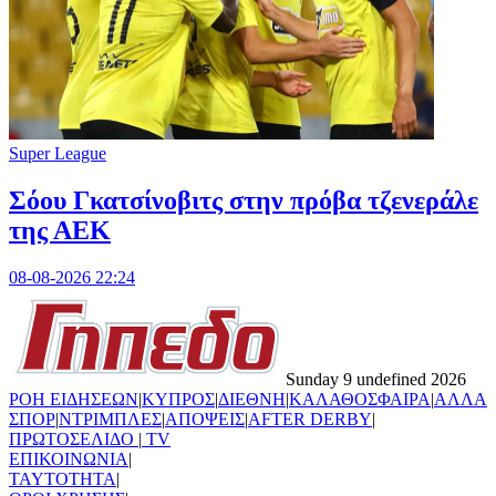
Super League
Σόου Γκατσίνοβιτς στην πρόβα τζενεράλε
της ΑΕΚ
08-08-2026 22:24
Sunday 9 undefined 2026
ΡΟΗ ΕΙΔΗΣΕΩΝ
|
ΚΥΠΡΟΣ
|
ΔΙΕΘΝΗ
|
ΚΑΛΑΘΟΣΦΑΙΡΑ
|
ΑΛΛΑ
ΣΠΟΡ
|
ΝΤΡΙΜΠΛΕΣ
|
ΑΠΟΨΕΙΣ
|
AFTER DERBY
|
ΠΡΩΤΟΣΕΛΙΔΟ
|
TV
ΕΠΙΚΟΙΝΩΝΙΑ
|
TAYTOTHTA
|