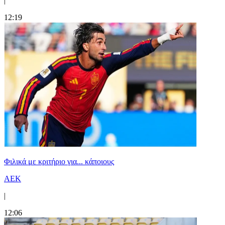
|
12:19
Φιλικά με κριτήριο για... κάποιους
ΑΕΚ
|
12:06