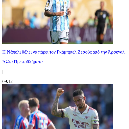
Η Νάπολι θέλει να πάρει τον Γκάμπριελ Ζεσούς από την Άρσεναλ
Άλλα Πρωταθλήματα
|
09:12