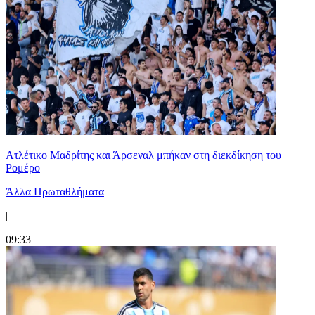
Ατλέτικο Μαδρίτης και Άρσεναλ μπήκαν στη διεκδίκηση του
Ρομέρο
Άλλα Πρωταθλήματα
|
09:33