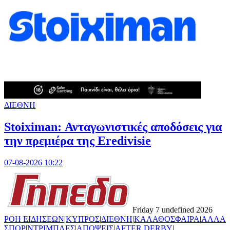
ΔΙΕΘΝΗ
Stoiximan: Ανταγωνιστικές αποδόσεις για
την πρεμιέρα της Eredivisie
07-08-2026 10:22
Friday 7 undefined 2026
ΡΟΗ ΕΙΔΗΣΕΩΝ
|
ΚΥΠΡΟΣ
|
ΔΙΕΘΝΗ
|
ΚΑΛΑΘΟΣΦΑΙΡΑ
|
ΑΛΛΑ
ΣΠΟΡ
|
ΝΤΡΙΜΠΛΕΣ
|
ΑΠΟΨΕΙΣ
|
AFTER DERBY
|