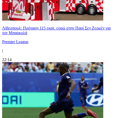
Λίβερπουλ: Πρόταση 115 εκατ. ευρώ στην Παρί Σεν Ζερμέν για
τον Μπαρκολά
Premier League
|
22:14