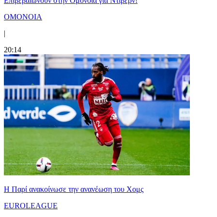
Επιβεβαιώνουν στην Ομόνοια για Ντιβέρν!
ΟΜΟΝΟΙΑ
|
20:14
Η Παρί ανακοίνωσε την ανανέωση του Χομς
EUROLEAGUE