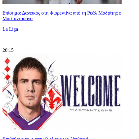
Επίσημο: Δανεικός στη Φιορεντίνα από τη Ρεάλ Μαδρίτης ο
Μασταντουόνο
La Liga
|
20:15