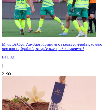
Μπαρτσελόνα: Λανσάρει άρωμα & σε καλεί να φτιάξεις το δικό
σου από τις θρυλικές στιγμές των «μπλαουγκράνα»!
La Liga
|
21:00