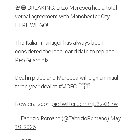
🚨🔵 BREAKING: Enzo Maresca has a total
verbal agreement with Manchester City,
HERE WE GO!
The Italian manager has always been
considered the ideal candidate to replace
Pep Guardiola.
Deal in place and Maresca will sign an initial
three year deal at
#MCFC
. 🇮🇹
New era, soon.
pic.twitter.com/njb3sXRl7w
— Fabrizio Romano (@FabrizioRomano)
May
19, 2026