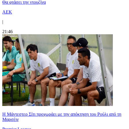
Θα φτάσει την ντουζίνα
ΑΕΚ
|
21:46
Η Μάντεστερ Σίτι προχωράει με την απόκτηση του Ρούλι από τη
Μαρσέιγ