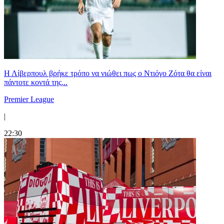
Η Λίβερπουλ βρήκε τρόπο να νιώθει πως ο Ντιόγο Ζότα θα είναι
πάντοτε κοντά της...
Premier League
|
22:30