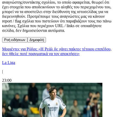
αναγνώστης/συντάκτης σχολίου, το οποίο αφαιρείται, θεωρεί ότι
έχει στοιχεία που αποδεικνύουν το αληθές του περιεχομένου του,
μπορεί να τα αποστείλει στην διεύθυνση της ιστοσελίδας για να
διερευνηθούν. Προτρέπουμε τους αναγνώστες μας να κάνουν
report / flag σχόλια που πιστεύουν ότι παραβιάζουν τους πιο πάνω
κανόνες. Σχόλια που περιέχουν URL / links σε οποιαδήποτε
σελίδα, δεν δημοσιεύονται αυτόματα.
Ροή ειδήσεων
Δημοφιλή
Μοριέντες για Ρόδρι: «Η Ρεάλ δε χάνει παίκτες τέτοιου επιπέδου,
δεν ήθελε ποτέ πραγματικά να τον αποκτήσει»
La Liga
|
23:00