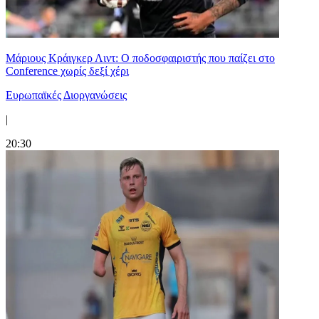
Μάριους Κράιγκερ Λιντ: Ο ποδοσφαιριστής που παίζει στο
Conference χωρίς δεξί χέρι
Ευρωπαϊκές Διοργανώσεις
|
20:30