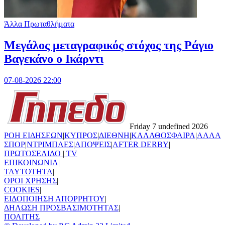
Άλλα Πρωταθλήματα
Μεγάλος μεταγραφικός στόχος της Ράγιο
Βαγεκάνο ο Ικάρντι
07-08-2026 22:00
Friday 7 undefined 2026
ΡΟΗ ΕΙΔΗΣΕΩΝ
|
ΚΥΠΡΟΣ
|
ΔΙΕΘΝΗ
|
ΚΑΛΑΘΟΣΦΑΙΡΑ
|
ΑΛΛΑ
ΣΠΟΡ
|
ΝΤΡΙΜΠΛΕΣ
|
ΑΠΟΨΕΙΣ
|
AFTER DERBY
|
ΠΡΩΤΟΣΕΛΙΔΟ
|
TV
ΕΠΙΚΟΙΝΩΝΙΑ
|
TAYTOTHTA
|
ΟΡΟΙ ΧΡΗΣΗΣ
|
COOKIES
|
ΕΙΔΟΠΟΙΗΣΗ ΑΠΟΡΡΗΤΟΥ
|
ΔΗΛΩΣΗ ΠΡΟΣΒΑΣΙΜΟΤΗΤΑΣ
|
ΠΟΛΙΤΗΣ