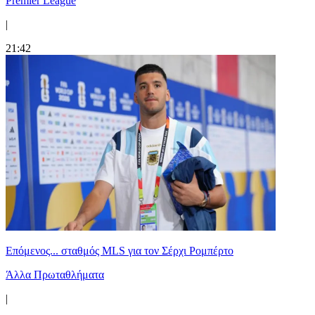
Premier League
|
21:42
Επόμενος... σταθμός MLS για τον Σέρχι Ρομπέρτο
Άλλα Πρωταθλήματα
|