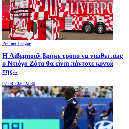
Premier League
Η Λίβερπουλ βρήκε τρόπο να νιώθει πως
ο Ντιόγο Ζότα θα είναι πάντοτε κοντά
της...
07-08-2026 22:30