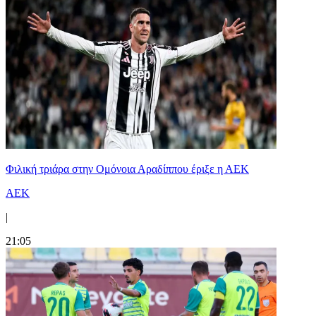
Φιλική τριάρα στην Ομόνοια Αραδίππου έριξε η ΑΕΚ
ΑΕΚ
|
21:05