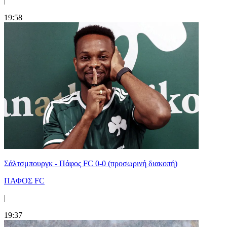
|
19:58
Σάλτσμπουργκ - Πάφος FC 0-0 (προσωρινή διακοπή)
ΠΑΦΟΣ FC
|
19:37