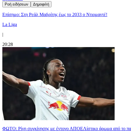
Ροή ειδήσεων
Δημοφιλή
Επίσημο: Στη Ρεάλ Μαδρίτης έως το 2033 ο Ντιομαντέ!
La Liga
|
20:28
ΦΩΤΟ: Ρίγη συγκίνησης με έντονο ΑΠΟΕΛίστικο άρωμα από το π