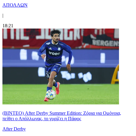
ΑΠΟΛΛΩΝ
|
18:21
(ΒΙΝΤΕΟ) After Derby Summer Edition: Ζόρια για Ομόνοια,
πείθει ο Απόλλωνας, το γυρίζει η Πάφος
After Derby