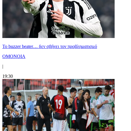
Το buzzer beater… δεν σβήνει τoν προβληματισμό
ΟΜΟΝΟΙΑ
|
19:30