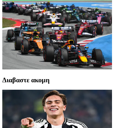
Διαβαστε ακομη