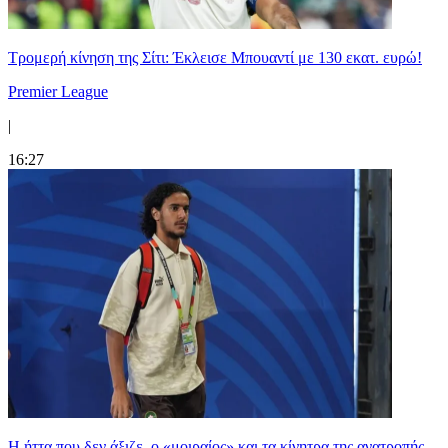
Τρομερή κίνηση της Σίτι: Έκλεισε Μπουαντί με 130 εκατ. ευρώ!
Premier League
|
16:27
Η ήττα που δεν άξιζε, ο «μοιραίος» και τα κίνητρα της ανατροπής