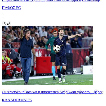
ΠΑΦΟΣ FC
|
15:46
Oι AntetokounBros και η μπασκετική Ανόρθωση φόρεσαν... βέρες
ΚΑΛΑΘΟΣΦΑΙΡΑ