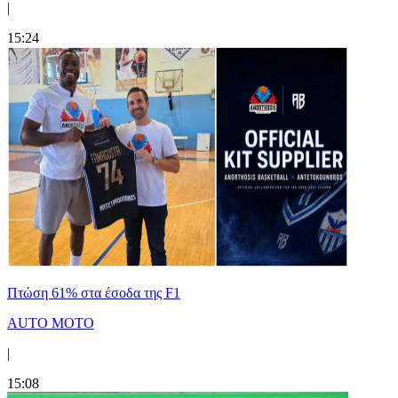
|
15:24
Πτώση 61% στα έσοδα της F1
AUTO MOTO
|
15:08