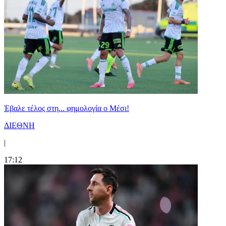
Έβαλε τέλος στη... φημολογία o Μέσι!
ΔΙΕΘΝΗ
|
17:12