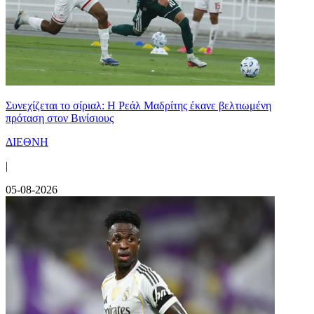
Συνεχίζεται το σίριαλ: Η Ρεάλ Μαδρίτης έκανε βελτιωμένη
πρόταση στον Βινίσιους
ΔΙΕΘΝΗ
|
05-08-2026