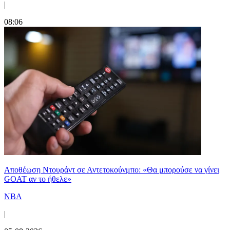
|
08:06
Αποθέωση Ντουράντ σε Αντετοκούνμπο: «Θα μπορούσε να γίνει
GOAT αν το ήθελε»
NBA
|