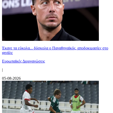
Έκανε τα εύκολα... δύσκολα ο Παναθηναϊκός, αποδοκιμασίες στο
φινάλε
Ευρωπαϊκές Διοργανώσεις
|
05-08-2026