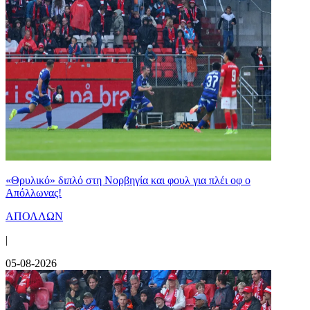
«Θρυλικό» διπλό στη Νορβηγία και φουλ για πλέι οφ ο
Απόλλωνας!
ΑΠΟΛΛΩΝ
|
05-08-2026