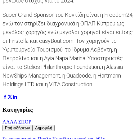
μεγάλος στόχος για το 2024.
Super Grand Sponsor του Κοντίδη είναι η Freedom24,
ενώ τον στηρίζει διαχρονικά η ΟΠΑΠ Κύπρου ως
μεγάλος χορηγός ενώ μεγάλοι χορηγοί είναι επίσης
οι Finstella και easyBoat.com. Τον χορηγούν το
Υφυπουργείο Τουρισμού, το Ίδρυμα Λεβέντη, η
Πετρολίνα και η Ayia Napa Marina. Υποστηρικτές
είναι το Stelios Philanthropic Foundation, η Alassia
NewShips Management, η Quadcode, η Hartmann
Holdings LTD και η VITA Construction.
Κατηγορίες
ΑΛΛΑ ΣΠΟΡ
Ροή ειδήσεων
Δημοφιλή
Σε ευχαριστούμε Παύλο Κοντίδη για αυτό τον άθλο...