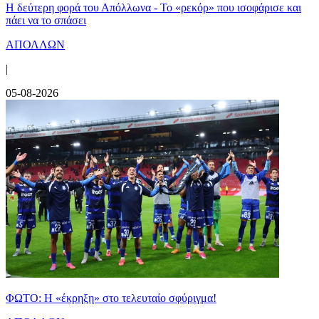
Η δεύτερη φορά του Απόλλωνα - Το «ρεκόρ» που ισοφάρισε και
πάει να το σπάσει
ΑΠΟΛΛΩΝ
|
05-08-2026
ΦΩΤΟ: Η «έκρηξη» στο τελευταίο σφύριγμα!