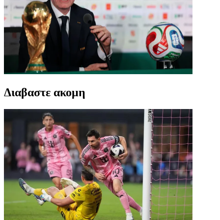
Διαβαστε ακομη