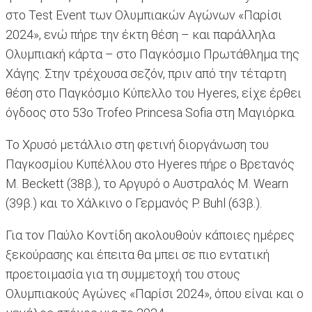
στο Test Event των Ολυμπιακών Αγώνων «Παρίσι
2024», ενώ πήρε την έκτη θέση – και παράλληλα
Ολυμπιακή κάρτα – στο Παγκόσμιο Πρωτάθλημα της
Χάγης. Στην τρέχουσα σεζόν, πριν από την τέταρτη
θέση στο Παγκόσμιο Κύπελλο του Hyeres, είχε έρθει
όγδοος στο 53ο Trofeo Princesa Sofia στη Μαγιόρκα.
Το Χρυσό μετάλλιο στη φετινή διοργάνωση του
Παγκοσμίου Κυπέλλου στο Hyeres πήρε ο Βρετανός
M. Beckett (38β.), το Αργυρό ο Αυστραλός Μ. Wearn
(39β.) και το Χάλκινο ο Γερμανός P. Buhl (63β.).
Για τον Παύλο Κοντίδη ακολουθούν κάποιες ημέρες
ξεκούρασης και έπειτα θα μπει σε πιο εντατική
προετοιμασία για τη συμμετοχή του στους
Ολυμπιακούς Αγώνες «Παρίσι 2024», όπου είναι και ο