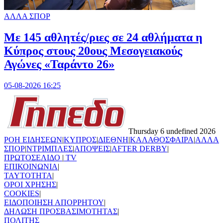
ΑΛΛΑ ΣΠΟΡ
Με 145 αθλητές/ριες σε 24 αθλήματα η
Κύπρος στους 20ους Μεσογειακούς
Αγώνες «Ταράντο 26»
05-08-2026 16:25
Thursday 6 undefined 2026
ΡΟΗ ΕΙΔΗΣΕΩΝ
|
ΚΥΠΡΟΣ
|
ΔΙΕΘΝΗ
|
ΚΑΛΑΘΟΣΦΑΙΡΑ
|
ΑΛΛΑ
ΣΠΟΡ
|
ΝΤΡΙΜΠΛΕΣ
|
ΑΠΟΨΕΙΣ
|
AFTER DERBY
|
ΠΡΩΤΟΣΕΛΙΔΟ
|
TV
ΕΠΙΚΟΙΝΩΝΙΑ
|
TAYTOTHTA
|
ΟΡΟΙ ΧΡΗΣΗΣ
|
COOKIES
|
ΕΙΔΟΠΟΙΗΣΗ ΑΠΟΡΡΗΤΟΥ
|
ΔΗΛΩΣΗ ΠΡΟΣΒΑΣΙΜΟΤΗΤΑΣ
|
ΠΟΛΙΤΗΣ