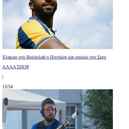
Έλαμψε στο Βρότσλαβ ο Ποντίκης και χρυσός στο Σκητ
ΑΛΛΑ ΣΠΟΡ
|
13:54