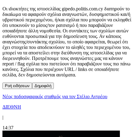
Οι ιδιοκτήτες της ιστοσελίδας gipedo.politis.com.cy διατηρούν το
δικαίωμα να αφαιρούν σχόλια αναγνωστών, δυσφημιστικού και/ή
υβριστικού περιεχομένου, ή/και σχόλια που μπορούν να εκληφθεί
ότι υποκινούν το μίσος/τον ρατσισμό ή που παραβιάζουν
οποιαδήποτε άλλη νομοθεσία. Οι συντάκτες των σχολίων αυτών
ευθύνονται προσωπικά για την δημοσίευση τους. Αν κάποιος
αναγνώστης/συντάκτης σχολίου, το οποίο αφαιρείται, θεωρεί ότι
έχει στοιχεία που αποδεικνύουν το αληθές του περιεχομένου του,
μπορεί να τα αποστείλει στην διεύθυνση της ιστοσελίδας για να
διερευνηθούν. Προτρέπουμε τους αναγνώστες μας να κάνουν
report / flag σχόλια που πιστεύουν ότι παραβιάζουν τους πιο πάνω
κανόνες. Σχόλια που περιέχουν URL / links σε οποιαδήποτε
σελίδα, δεν δημοσιεύονται αυτόματα.
Ροή ειδήσεων
Δημοφιλή
Νέος ποδοσφαιρικός σταθμός για τον Στέλιο Αντρέου
ΔΙΕΘΝΗ
|
14:37