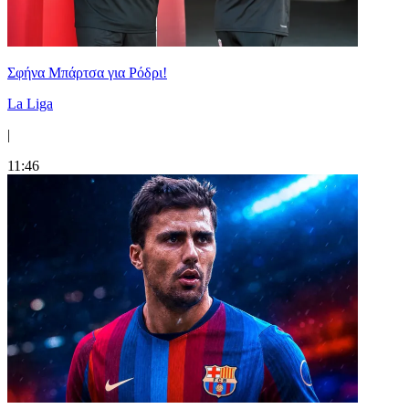
Σφήνα Μπάρτσα για Ρόδρι!
La Liga
|
11:46