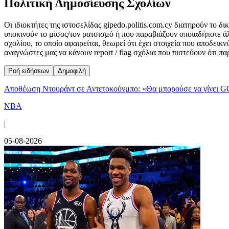
Πολιτική Δημοσίευσης Σχολίων
Οι ιδιοκτήτες της ιστοσελίδας gipedo.politis.com.cy διατηρούν το 
υποκινούν το μίσος/τον ρατσισμό ή που παραβιάζουν οποιαδήποτε ά
σχολίου, το οποίο αφαιρείται, θεωρεί ότι έχει στοιχεία που αποδει
αναγνώστες μας να κάνουν report / flag σχόλια που πιστεύουν ότι π
Ροή ειδήσεων
Δημοφιλή
Αποθέωση Ντουράντ σε Αντετοκούνμπο: «Θα μπορούσε να γίνει G
NBA
|
05-08-2026