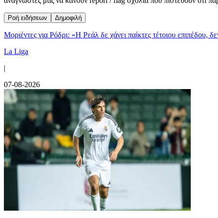
αναγνώστες μας να κάνουν report / flag σχόλια που πιστεύουν ότι π
Ροή ειδήσεων
Δημοφιλή
Μοριέντες για Ρόδρι: «Η Ρεάλ δε χάνει παίκτες τέτοιου επιπέδου, δ
La Liga
|
07-08-2026