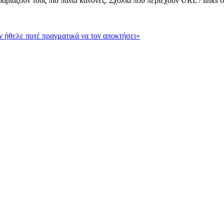
αραβιάζουν τους πιο πάνω κανόνες. Σχόλια που περιέχουν URL / links
εν ήθελε ποτέ πραγματικά να τον αποκτήσει»