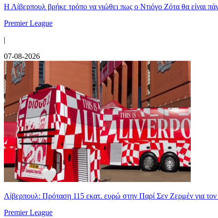
Η Λίβερπουλ βρήκε τρόπο να νιώθει πως ο Ντιόγο Ζότα θα είναι πάντ
Premier League
|
07-08-2026
Λίβερπουλ: Πρόταση 115 εκατ. ευρώ στην Παρί Σεν Ζερμέν για το
Premier League