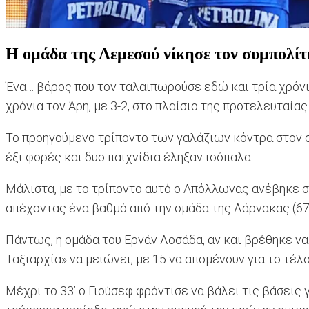
Η ομάδα της Λεμεσού νίκησε τον συμπολίτ
Ένα… βάρος που τον ταλαιπωρούσε εδώ και τρία χρόνι
χρόνια τον Άρη, με 3-2, στο πλαίσιο της προτελευταί
Το προηγούμενο τρίποντο των γαλάζιων κόντρα στον συ
έξι φορές και δυο παιχνίδια έληξαν ισόπαλα.
Μάλιστα, με το τρίποντο αυτό ο Απόλλωνας ανέβηκε στ
απέχοντας ένα βαθμό από την ομάδα της Λάρνακας (67
Πάντως, η ομάδα του Ερνάν Λοσάδα, αν και βρέθηκε να
Ταξιαρχία» να μειώνει, με 15 να απομένουν για το τέλ
Μέχρι το 33’ ο Γιούσεφ φρόντισε να βάλει τις βάσεις 