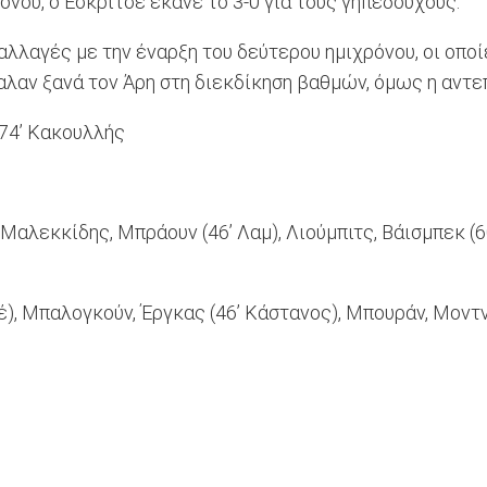
νου, ο Εσκρίτσε έκανε το 3-0 για τους γηπεδούχους.
αλλαγές με την έναρξη του δεύτερου ημιχρόνου, οι οπο
αλαν ξανά τον Άρη στη διεκδίκηση βαθμών, όμως η αντε
, 74’ Κακουλλής
 Μαλεκκίδης, Μπράουν (46’ Λαμ), Λιούμπιτς, Βάισμπεκ (6
έ), Μπαλογκούν, Έργκας (46’ Κάστανος), Μπουράν, Μοντν