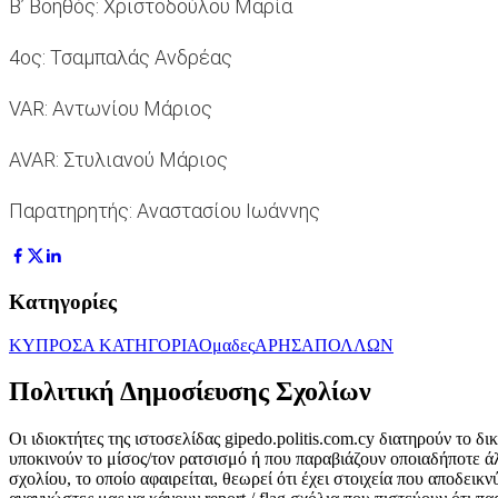
Β’ Βοηθός: Χριστοδούλου Μαρία
4ος: Τσαμπαλάς Ανδρέας
VAR: Αντωνίου Μάριος
AVAR: Στυλιανού Μάριος
Παρατηρητής: Αναστασίου Ιωάννης
Κατηγορίες
ΚΥΠΡΟΣ
Α ΚΑΤΗΓΟΡΙΑ
Ομαδες
ΑΡΗΣ
ΑΠΟΛΛΩΝ
Πολιτική Δημοσίευσης Σχολίων
Οι ιδιοκτήτες της ιστοσελίδας gipedo.politis.com.cy διατηρούν το 
υποκινούν το μίσος/τον ρατσισμό ή που παραβιάζουν οποιαδήποτε ά
σχολίου, το οποίο αφαιρείται, θεωρεί ότι έχει στοιχεία που αποδει