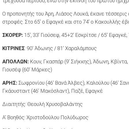
τρέχουσα περίοδο, ενώ στην εκπνοή του πρώτου ημιχρό
Ο προπονητής του Άρη, Λιάσος Λουκά, έκανε τέσσερις 
στροφές. Στο 65’ ο Εφαγκέ και στο 74’ ο Κακουλλής έβ
ΣΚΟΡΕΡ:
15’, 33’ Γιούσεφ, 45+2’ Εσκρίτσε / 65’ Εφαγκέ
ΚΙΤΡΙΝΕΣ
: 90’ Άδωνης / 81’ Xαραλάμπους
AΠΟΛΛΩΝ:
Κουν, Γκασπάρ (9’ Σιήκκης), Άδωνη, Κβίντα,
Γιουσέφ (60’ Μάρκες)
ΑΡΗΣ:
Σωφρονίου (46’ Βανά Άλβες), Καλούλου (46’ Σαν
Γκάουσταντ (46’ Μακόσλαντ), Παζέ, Εφαγκέ
Διαιτητής: Θεουλή Χρυσοβαλάντης
Α’ Βοηθός: Χριστοδούλου Πολύδωρος