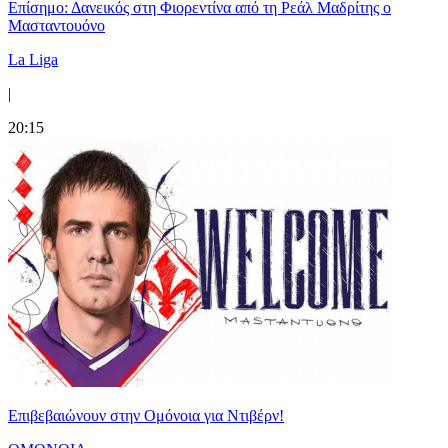
Επίσημο: Δανεικός στη Φιορεντίνα από τη Ρεάλ Μαδρίτης ο
Μασταντουόνο
La Liga
|
20:15
Επιβεβαιώνουν στην Ομόνοια για Ντιβέρν!