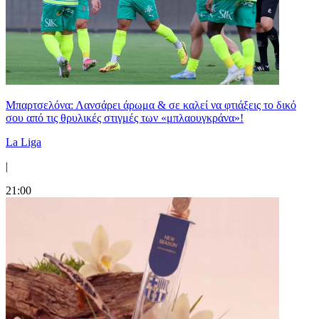
Μπαρτσελόνα: Λανσάρει άρωμα & σε καλεί να φτιάξεις το δικό
σου από τις θρυλικές στιγμές των «μπλαουγκράνα»!
La Liga
|
21:00