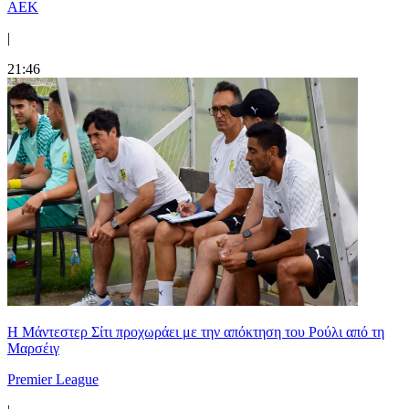
ΑΕΚ
|
21:46
Η Μάντεστερ Σίτι προχωράει με την απόκτηση του Ρούλι από τη
Μαρσέιγ
Premier League