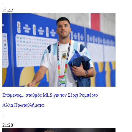
|
21:42
Επόμενος... σταθμός MLS για τον Σέρχι Ρομπέρτο
Άλλα Πρωταθλήματα
|
21:28