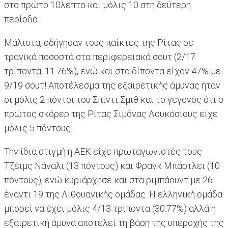
στο πρώτο 10λεπτο και μόλις 10 στη δεύτερη
περίοδο.
Μάλιστα, οδήγησαν τους παίκτες της Ρίτας σε
τραγικά ποσοστά στα περιφερειακά σουτ (2/17
τρίποντα, 11.76%), ενώ και στα δίποντα είχαν 47% με
9/19 σουτ! Αποτέλεσμα της εξαιρετικής άμυνας ήταν
οι μόλις 2 πόντοι του Σπίντι Σμιθ και το γεγονός ότι ο
πρώτος σκόρερ της Ρίτας Σιμόνας Λουκόσιους είχε
μόλις 5 πόντους!
Την ίδια στιγμή η ΑΕΚ είχε πρωταγωνιστές τους
Τζέιμς Νάναλι (13 πόντους) και Φρανκ Μπάρτλει (10
πόντους), ενώ κυριάρχησε και στα ριμπάουντ με 26
έναντι 19 της Λιθουανικής ομάδας. Η ελληνική ομάδα
μπορεί να έχει μόλις 4/13 τρίποντα (30.77%) αλλά η
εξαιρετική άμυνα αποτελεί τη βάση της υπεροχής της