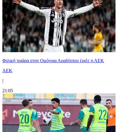
Φιλική τριάρα στην Ομόνοια Αραδίππου έριξε η ΑΕΚ
ΑΕΚ
|
21:05