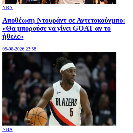
NBA
Αποθέωση Ντουράντ σε Αντετοκούνμπο:
«Θα μπορούσε να γίνει GOAT αν το
ήθελε»
05-08-2026 23:58
NBA