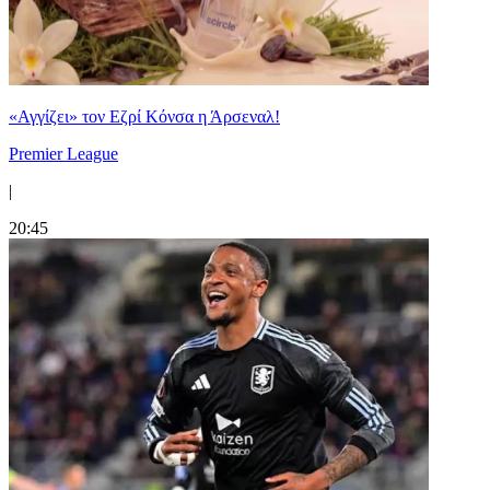
«Αγγίζει» τον Εζρί Κόνσα η Άρσεναλ!
Premier League
|
20:45