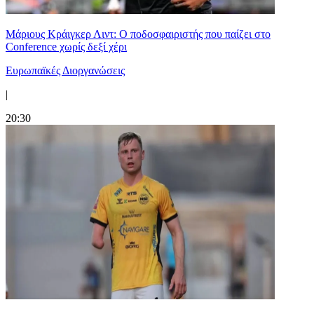
Μάριους Κράιγκερ Λιντ: Ο ποδοσφαιριστής που παίζει στο
Conference χωρίς δεξί χέρι
Ευρωπαϊκές Διοργανώσεις
|
20:30