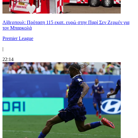
Λίβερπουλ: Πρόταση 115 εκατ. ευρώ στην Παρί Σεν Ζερμέν για
τον Μπαρκολά
Premier League
|
22:14