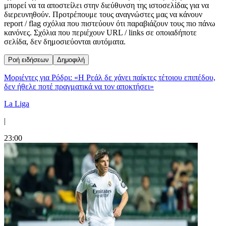
μπορεί να τα αποστείλει στην διεύθυνση της ιστοσελίδας για να
διερευνηθούν. Προτρέπουμε τους αναγνώστες μας να κάνουν
report / flag σχόλια που πιστεύουν ότι παραβιάζουν τους πιο πάνω
κανόνες. Σχόλια που περιέχουν URL / links σε οποιαδήποτε
σελίδα, δεν δημοσιεύονται αυτόματα.
Ροή ειδήσεων
Δημοφιλή
Μοριέντες για Ρόδρι: «Η Ρεάλ δε χάνει παίκτες τέτοιου επιπέδου,
δεν ήθελε ποτέ πραγματικά να τον αποκτήσει»
La Liga
|
23:00