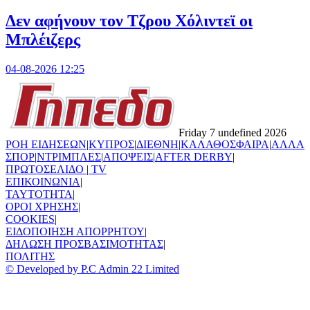
Δεν αφήνουν τον Τζρου Χόλιντεϊ οι
Μπλέιζερς
04-08-2026 12:25
Friday 7 undefined 2026
ΡΟΗ ΕΙΔΗΣΕΩΝ
|
ΚΥΠΡΟΣ
|
ΔΙΕΘΝΗ
|
ΚΑΛΑΘΟΣΦΑΙΡΑ
|
ΑΛΛΑ
ΣΠΟΡ
|
ΝΤΡΙΜΠΛΕΣ
|
ΑΠΟΨΕΙΣ
|
AFTER DERBY
|
ΠΡΩΤΟΣΕΛΙΔΟ
|
TV
ΕΠΙΚΟΙΝΩΝΙΑ
|
TAYTOTHTA
|
ΟΡΟΙ ΧΡΗΣΗΣ
|
COOKIES
|
ΕΙΔΟΠΟΙΗΣΗ ΑΠΟΡΡΗΤΟΥ
|
ΔΗΛΩΣΗ ΠΡΟΣΒΑΣΙΜΟΤΗΤΑΣ
|
ΠΟΛΙΤΗΣ
© Developed by P.C Admin 22 Limited