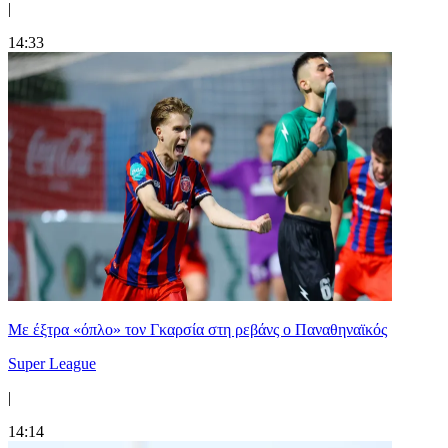
|
14:33
Mε έξτρα «όπλο» τον Γκαρσία στη ρεβάνς ο Παναθηναϊκός
Super League
|
14:14