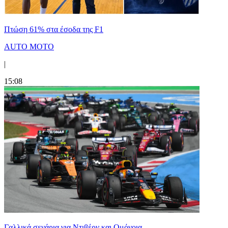
Πτώση 61% στα έσοδα της F1
AUTO MOTO
|
15:08
Γαλλικά σενάρια για Ντιβέρν και Ομόνοια