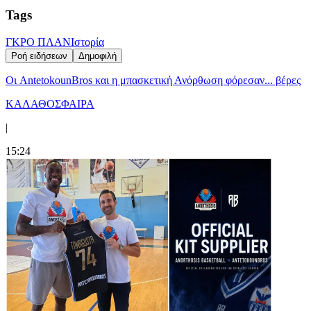
Tags
ΓΚΡΟ ΠΛΑΝ
Ιστορία
Ροή ειδήσεων
Δημοφιλή
Oι AntetokounBros και η μπασκετική Ανόρθωση φόρεσαν... βέρες
ΚΑΛΑΘΟΣΦΑΙΡΑ
|
15:24