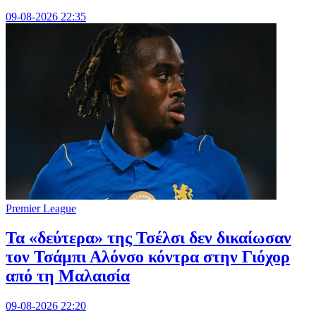
09-08-2026 22:35
Premier League
Τα «δεύτερα» της Τσέλσι δεν δικαίωσαν
τον Τσάμπι Αλόνσο κόντρα στην Γιόχορ
από τη Μαλαισία
09-08-2026 22:20