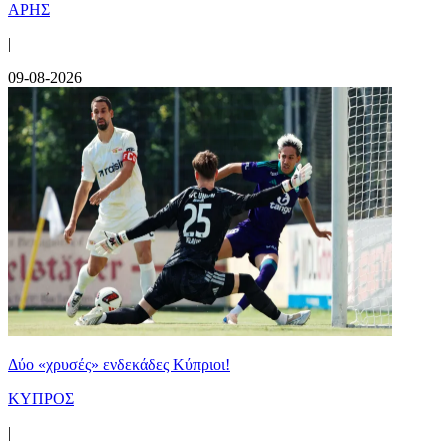
ΑΡΗΣ
|
09-08-2026
Δύο «χρυσές» ενδεκάδες Κύπριοι!
ΚΥΠΡΟΣ
|