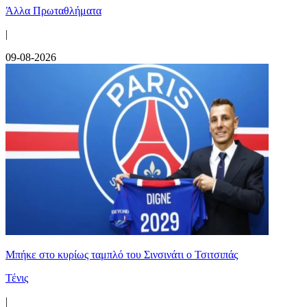
Άλλα Πρωταθλήματα
|
09-08-2026
Mπήκε στο κυρίως ταμπλό του Σινσινάτι ο Τσιτσιπάς
Τένις
|