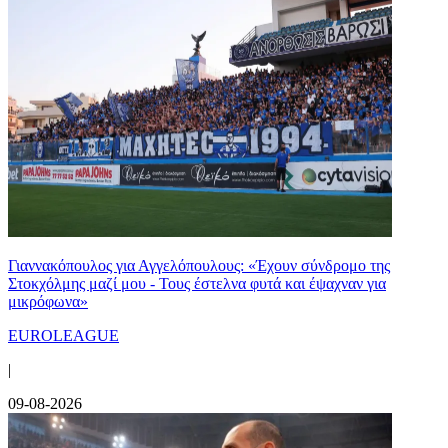
Γιαννακόπουλος για Αγγελόπουλους: «Έχουν σύνδρομο της
Στοκχόλμης μαζί μου - Τους έστελνα φυτά και έψαχναν για
μικρόφωνα»
EUROLEAGUE
|
09-08-2026