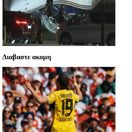
Διαβαστε ακομη