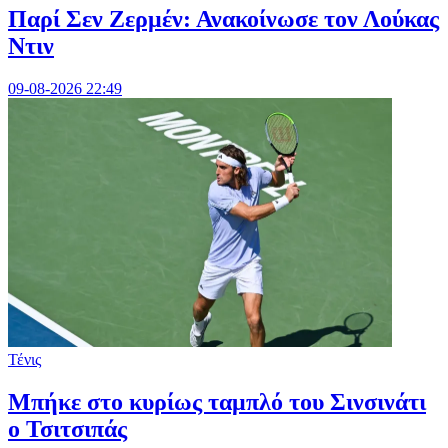
Παρί Σεν Ζερμέν: Ανακοίνωσε τον Λούκας
Ντιν
09-08-2026 22:49
Τένις
Mπήκε στο κυρίως ταμπλό του Σινσινάτι
ο Τσιτσιπάς