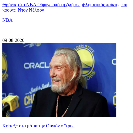
Θρήνος στο NBA: Έφυγε από τη ζωή ο εμβληματικός παίκτης και
κόουτς, Ντον Νέλσον
NBA
|
09-08-2026
Κοίταξε στα μάτια την Ουνιόν ο Άρης