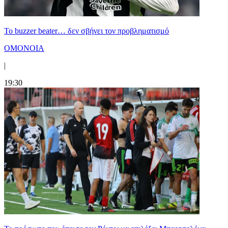
Το buzzer beater… δεν σβήνει τoν προβληματισμό
ΟΜΟΝΟΙΑ
|
19:30