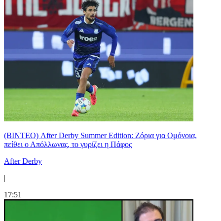
(ΒΙΝΤΕΟ) After Derby Summer Edition: Ζόρια για Ομόνοια,
πείθει ο Απόλλωνας, το γυρίζει η Πάφος
After Derby
|
17:51