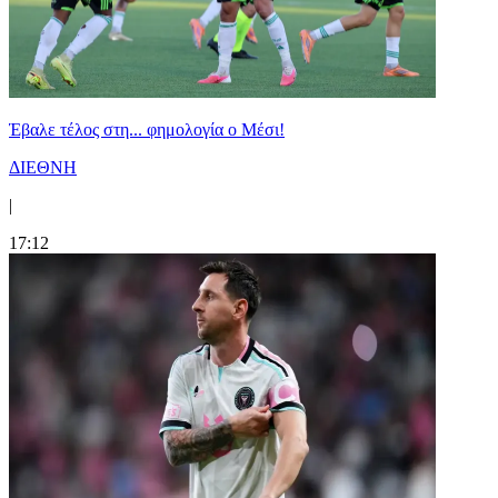
Έβαλε τέλος στη... φημολογία o Μέσι!
ΔΙΕΘΝΗ
|
17:12