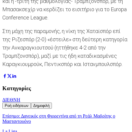
και η -τρίτη της βαθμολογίας- Τραμπζονσπόρ, με τη
Μπασακσεχίρ να κερδίζει το εισιτήριο για το Europa
Conference League.
Στη μάχη της παραμονής, η νίκη της Χαταϊσπόρ επί
της Ριζεσπόρ (2-0) «έστειλε» στη δεύτερη κατηγορία
την Ανκαραγκιουτσού (ηττήθηκε 4-2 από την
Τραμπζονσπόρ), μαζί με τις ήδη καταδικασμένες
Καραγκιουμρούκ, Πεντικσπόρ και Ιστανμπουλσπόρ.
Κατηγορίες
ΔΙΕΘΝΗ
Ροή ειδήσεων
Δημοφιλή
Επίσημο: Δανεικός στη Φιορεντίνα από τη Ρεάλ Μαδρίτης ο
Μασταντουόνο
La Liga