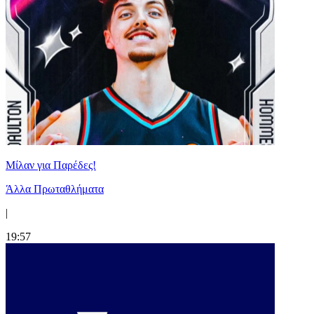
Μίλαν για Παρέδες!
Άλλα Πρωταθλήματα
|
19:57