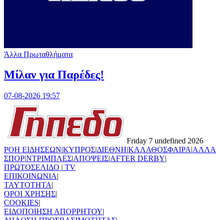
Άλλα Πρωταθλήματα
Μίλαν για Παρέδες!
07-08-2026 19:57
Friday 7 undefined 2026
ΡΟΗ ΕΙΔΗΣΕΩΝ
|
ΚΥΠΡΟΣ
|
ΔΙΕΘΝΗ
|
ΚΑΛΑΘΟΣΦΑΙΡΑ
|
ΑΛΛΑ
ΣΠΟΡ
|
ΝΤΡΙΜΠΛΕΣ
|
ΑΠΟΨΕΙΣ
|
AFTER DERBY
|
ΠΡΩΤΟΣΕΛΙΔΟ
|
TV
ΕΠΙΚΟΙΝΩΝΙΑ
|
TAYTOTHTA
|
ΟΡΟΙ ΧΡΗΣΗΣ
|
COOKIES
|
ΕΙΔΟΠΟΙΗΣΗ ΑΠΟΡΡΗΤΟΥ
|