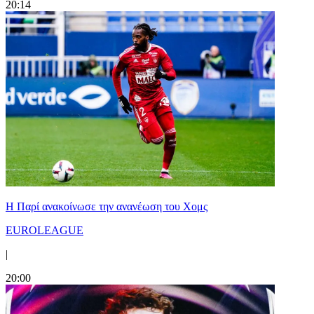
20:14
Η Παρί ανακοίνωσε την ανανέωση του Χομς
EUROLEAGUE
|
20:00