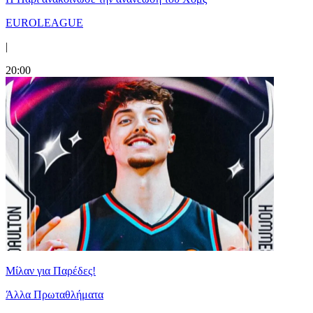
EUROLEAGUE
|
20:00
Μίλαν για Παρέδες!
Άλλα Πρωταθλήματα