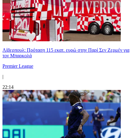
Λίβερπουλ: Πρόταση 115 εκατ. ευρώ στην Παρί Σεν Ζερμέν για
τον Μπαρκολά
Premier League
|
22:14