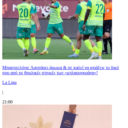
Μπαρτσελόνα: Λανσάρει άρωμα & σε καλεί να φτιάξεις το δικό
σου από τις θρυλικές στιγμές των «μπλαουγκράνα»!
La Liga
|
21:00