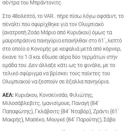
σέντρα του Μπράντονιτς.
Στο 48ολεπτό, το VAR... πήρε πίσω λόγω οφσάιντ, το
πέναλτι που σφυρίχθηκε για τον Ολυμπιακό
(ανατροπή Ζοάο Μάριο από Κυριάκου) όμως τα
μαυροπράσινα πανηγύρια επανήλθαν στο 61΄, λεπτό
στο οποίο ο Κονομής με κεφαλιά μετά από κόρνερ,
έκανε το 1-3 και έδωσε αέρα δύο τερμάτων στην
ομάδα του. Δεν άλλαξε κάτι ως το φινάλε, με το
τελικό σφύριγμα να βρίσκει τους παίκτες του
Ολυμπιακού να ξεσπούν σε έξαλλα πανηγύρια.
ΑΕΛ:
Κυριάκου, Κονσεϊνσάο, Φιλιώτης,
Μιλοσάβλεβιτς, Ιμανισίμουε, Παναγή (84΄
Παπαφώτης), Γκλάβσιτς (84΄ Νταβόρ), Ζράντι (61΄
Μακρής), Μασέκο, Μουγκέ (84΄ Παρούτης), Σάβο.