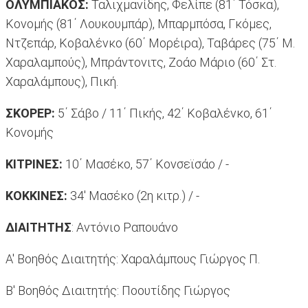
ΟΛΥΜΠΙΑΚΟΣ:
Ταλιχμανίδης, Φελίπε (81΄ Τόσκα),
Κονομής (81΄ Λουκουμπάρ), Μπαρμπόσα, Γκόμες,
Ντζεπάρ, Κοβαλένκο (60΄ Μορέιρα), Ταβάρες (75΄ Μ.
Χαραλαμπούς), Μπράντονιτς, Ζοάο Μάριο (60΄ Στ.
Χαραλάμπους), Πική.
ΣΚΟΡΕΡ:
5΄ Σάβο / 11΄ Πικής, 42΄ Κοβαλένκο, 61΄
Κονομής
ΚΙΤΡΙΝΕΣ:
10΄ Μασέκο, 57΄ Κονσεϊσάο / -
ΚΟΚΚΙΝΕΣ:
34' Μασέκο (2η κιτρ.) / -
ΔΙΑΙΤΗΤΗΣ
: Αντόνιο Ραπουάνο
Α' Βοηθός Διαιτητής: Χαραλάμπους Γιώργος Π.
Β' Βοηθός Διαιτητής: Ποουτίδης Γιώργος