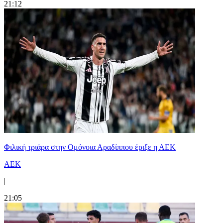
21:12
Φιλική τριάρα στην Ομόνοια Αραδίππου έριξε η ΑΕΚ
ΑΕΚ
|
21:05