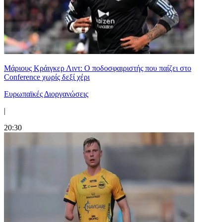
Μάριους Κράιγκερ Λιντ: Ο ποδοσφαιριστής που παίζει στο
Conference χωρίς δεξί χέρι
Ευρωπαϊκές Διοργανώσεις
|
20:30