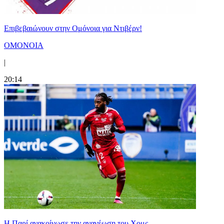
Επιβεβαιώνουν στην Ομόνοια για Ντιβέρν!
ΟΜΟΝΟΙΑ
|
20:14
Η Παρί ανακοίνωσε την ανανέωση του Χομς