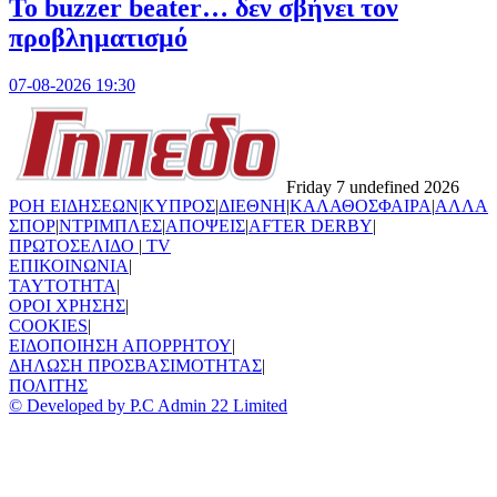
Το buzzer beater… δεν σβήνει τoν
προβληματισμό
07-08-2026 19:30
Friday 7 undefined 2026
ΡΟΗ ΕΙΔΗΣΕΩΝ
|
ΚΥΠΡΟΣ
|
ΔΙΕΘΝΗ
|
ΚΑΛΑΘΟΣΦΑΙΡΑ
|
ΑΛΛΑ
ΣΠΟΡ
|
ΝΤΡΙΜΠΛΕΣ
|
ΑΠΟΨΕΙΣ
|
AFTER DERBY
|
ΠΡΩΤΟΣΕΛΙΔΟ
|
TV
ΕΠΙΚΟΙΝΩΝΙΑ
|
TAYTOTHTA
|
ΟΡΟΙ ΧΡΗΣΗΣ
|
COOKIES
|
ΕΙΔΟΠΟΙΗΣΗ ΑΠΟΡΡΗΤΟΥ
|
ΔΗΛΩΣΗ ΠΡΟΣΒΑΣΙΜΟΤΗΤΑΣ
|
ΠΟΛΙΤΗΣ
© Developed by P.C Admin 22 Limited