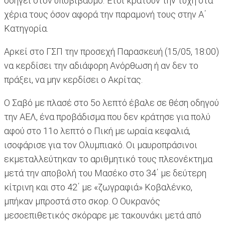
οδηγεί στον υποβιβασμό. Έτσι κρατούν την τύχη στα
χέρια τους όσον αφορά την παραμονή τους στην Α΄
Κατηγορία.
Αρκεί στο ΓΣΠ την προσεχή Παρασκευή (15/05, 18:00)
να κερδίσει την αδιάφορη Ανόρθωση ή αν δεν το
πράξει, να μην κερδίσει ο Ακρίτας.
Ο Σαβό με πλασέ στο 5ο λεπτό έβαλε σε θέση οδηγού
την ΑΕΛ, ένα προβάδισμα που δεν κράτησε για πολύ
αφού στο 11ο λεπτό ο Πική με ωραία κεφαλιά,
ισοφάρισε για τον Ολυμπιακό. Οι μαυροπράσινοι
εκμεταλλεύτηκαν το αριθμητικό τους πλεονέκτημα
μετά την αποβολή του Μασέκο στο 34΄ με δεύτερη
κίτρινη και στο 42΄ με «ζωγραφιά» Κοβαλένκο,
μπήκαν μπροστά στο σκορ. Ο Oυκρανός
μεσοεπιθετικός σκόραρε με τακουνάκι μετά από