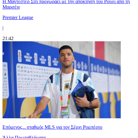
Η Μάντεστερ Σίτι προχωράει με την απόκτηση του Ρούλι από τη
Μαρσέιγ
Premier League
|
21:42
Επόμενος... σταθμός MLS για τον Σέρχι Ρομπέρτο
Άλλα Πρωταθλήματα