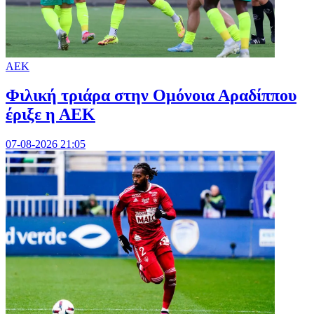
ΑΕΚ
Φιλική τριάρα στην Ομόνοια Αραδίππου
έριξε η ΑΕΚ
07-08-2026 21:05