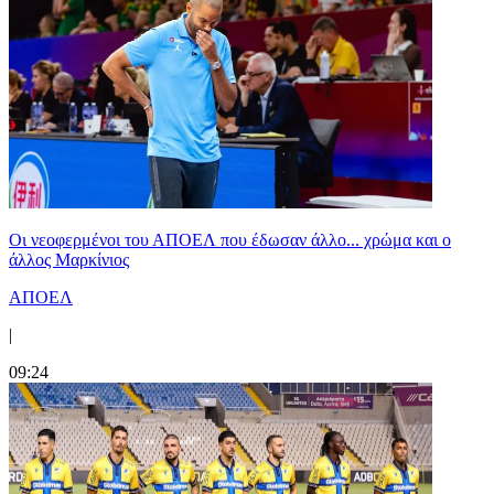
Οι νεοφερμένοι του ΑΠΟΕΛ που έδωσαν άλλο... χρώμα και ο
άλλος Μαρκίνιος
ΑΠΟΕΛ
|
09:24