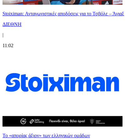
Stoiximan: Ανταγωνιστικές αποδόσεις για το Τσβόλε – Άγιαξ
ΔΙΕΘΝΗ
|
11:02
Το «απορίας άξιον» των ελληνικών ομάδων