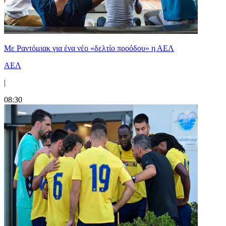
Με Ραντόμιακ για ένα νέο «δελτίο προόδου» η ΑΕΛ
ΑΕΛ
|
08:30