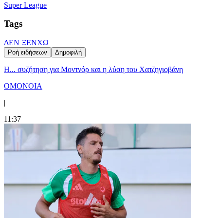
Super League
Tags
ΔΕΝ ΞΕΝΧΩ
Ροή ειδήσεων
Δημοφιλή
Η... συζήτηση για Μοντνόρ και η λύση του Χατζηγιοβάνη
ΟΜΟΝΟΙΑ
|
11:37