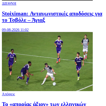
ΔΙΕΘΝΗ
Stoiximan: Ανταγωνιστικές αποδόσεις για
το Τσβόλε – Άγιαξ
09-08-2026 11:02
Απόψεις
Το «απορίας άξιον» των ελληνικών