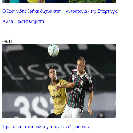
Ο Ιωαννίδης βρήκε δίχτυα στην «αυτοκτονία» της Σπόρτινγκ!
Άλλα Πρωταθλήματα
|
08:11
Πρεμιέρα με ισοπαλία για την Σεντ Τρούιντεν