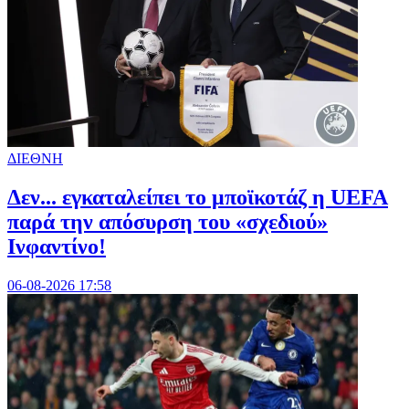
ΔΙΕΘΝΗ
Δεν... εγκαταλείπει το μποϊκοτάζ η UEFA
παρά την απόσυρση του «σχεδιού»
Ινφαντίνο!
06-08-2026 17:58