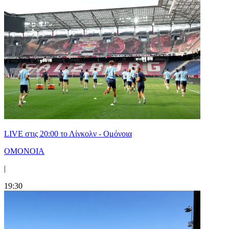
LIVE στις 20:00 το Λίνκολν - Ομόνοια
ΟΜΟΝΟΙΑ
|
19:30