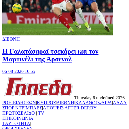
ΔΙΕΘΝΗ
H Γαλατάσαραϊ τσεκάρει και τον
Μαρτινέλι της Άρσεναλ
06-08-2026 16:55
Thursday 6 undefined 2026
ΡΟΗ ΕΙΔΗΣΕΩΝ
|
ΚΥΠΡΟΣ
|
ΔΙΕΘΝΗ
|
ΚΑΛΑΘΟΣΦΑΙΡΑ
|
ΑΛΛΑ
ΣΠΟΡ
|
ΝΤΡΙΜΠΛΕΣ
|
ΑΠΟΨΕΙΣ
|
AFTER DERBY
|
ΠΡΩΤΟΣΕΛΙΔΟ
|
TV
ΕΠΙΚΟΙΝΩΝΙΑ
|
TAYTOTHTA
|
ΟΡΟΙ ΧΡΗΣΗΣ
|