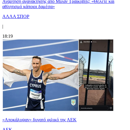
Ανάρτηση αγανάκτησης από Μίλαν Τράικοβιτς: «Θέλετε και
αθλητισμό κάποιοι δαμέσα»
ΑΛΛΑ ΣΠΟΡ
|
18:19
«Αποκάλυψαν» δυνατό φιλικό της ΑΕΚ
ΑΕΚ