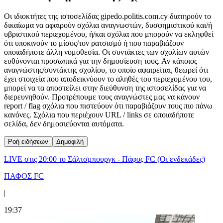
Οι ιδιοκτήτες της ιστοσελίδας gipedo.politis.com.cy διατηρούν το
δικαίωμα να αφαιρούν σχόλια αναγνωστών, δυσφημιστικού και/ή
υβριστικού περιεχομένου, ή/και σχόλια που μπορούν να εκληφθεί
ότι υποκινούν το μίσος/τον ρατσισμό ή που παραβιάζουν
οποιαδήποτε άλλη νομοθεσία. Οι συντάκτες των σχολίων αυτών
ευθύνονται προσωπικά για την δημοσίευση τους. Αν κάποιος
αναγνώστης/συντάκτης σχολίου, το οποίο αφαιρείται, θεωρεί ότι
έχει στοιχεία που αποδεικνύουν το αληθές του περιεχομένου του,
μπορεί να τα αποστείλει στην διεύθυνση της ιστοσελίδας για να
διερευνηθούν. Προτρέπουμε τους αναγνώστες μας να κάνουν
report / flag σχόλια που πιστεύουν ότι παραβιάζουν τους πιο πάνω
κανόνες. Σχόλια που περιέχουν URL / links σε οποιαδήποτε
σελίδα, δεν δημοσιεύονται αυτόματα.
Ροή ειδήσεων
Δημοφιλή
LIVE στις 20:00 το Σάλτσμπουργκ - Πάφος FC (Οι ενδεκάδες)
ΠΑΦΟΣ FC
|
19:37