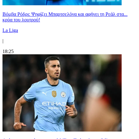
Βόμβα Ρόδρι: Ψηφίζει Μπαρτσελόνα και αφήνει τη Ρεάλ στα...
κρύα του λουτρού!
La Liga
|
18:25