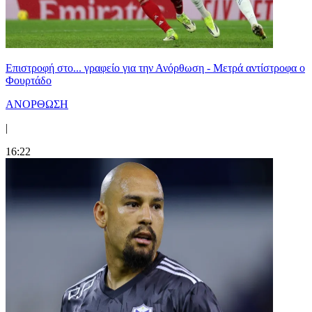
Επιστροφή στο... γραφείο για την Ανόρθωση - Μετρά αντίστροφα ο
Φουρτάδο
ΑΝΟΡΘΩΣΗ
|
16:22