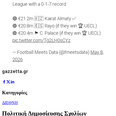
League with a 0-1-7 record.
🔵 €21.2m 🇰🇿 Kairat Almaty ✅
🟢 €20.8m 🇪🇸 Rayo (if they win 🏆 UECL)
🟢 €20.4m 🏴󠁧󠁢󠁥󠁮󠁧󠁿 C. Palace (if they win 🏆 UECL)
pic.twitter.com/Tg2LH0sCYz
— Football Meets Data (@fmeetsdata)
May 8,
2026
gazzetta.gr
Κατηγορίες
ΔΙΕΘΝΗ
Πολιτική Δημοσίευσης Σχολίων