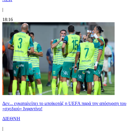
|
18:16
Δεν... εγκαταλείπει το μποϊκοτάζ η UEFA παρά την απόσυρση του
«σχεδιού» Ινφαντίνο!
ΔΙΕΘΝΗ
|