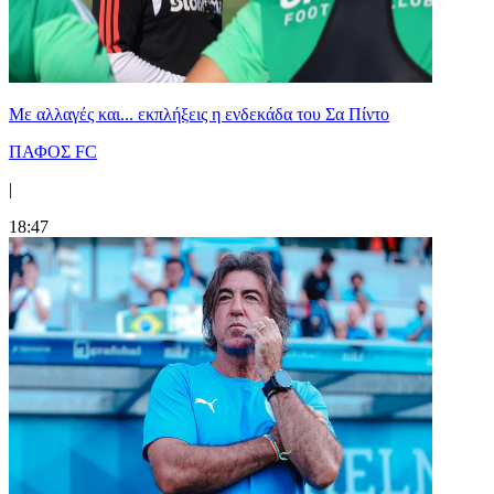
Με αλλαγές και... εκπλήξεις η ενδεκάδα του Σα Πίντο
ΠΑΦΟΣ FC
|
18:47