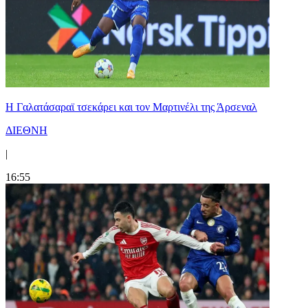
H Γαλατάσαραϊ τσεκάρει και τον Μαρτινέλι της Άρσεναλ
ΔΙΕΘΝΗ
|
16:55