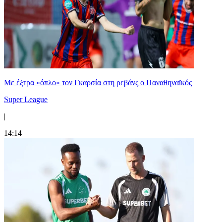
Mε έξτρα «όπλο» τον Γκαρσία στη ρεβάνς ο Παναθηναϊκός
Super League
|
14:14