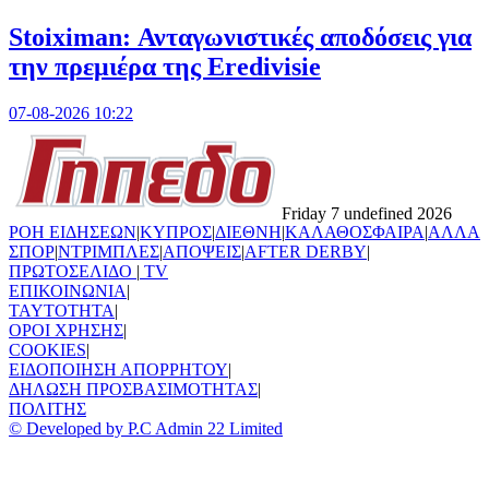
Stoiximan: Ανταγωνιστικές αποδόσεις για
την πρεμιέρα της Eredivisie
07-08-2026 10:22
Friday 7 undefined 2026
ΡΟΗ ΕΙΔΗΣΕΩΝ
|
ΚΥΠΡΟΣ
|
ΔΙΕΘΝΗ
|
ΚΑΛΑΘΟΣΦΑΙΡΑ
|
ΑΛΛΑ
ΣΠΟΡ
|
ΝΤΡΙΜΠΛΕΣ
|
ΑΠΟΨΕΙΣ
|
AFTER DERBY
|
ΠΡΩΤΟΣΕΛΙΔΟ
|
TV
ΕΠΙΚΟΙΝΩΝΙΑ
|
TAYTOTHTA
|
ΟΡΟΙ ΧΡΗΣΗΣ
|
COOKIES
|
ΕΙΔΟΠΟΙΗΣΗ ΑΠΟΡΡΗΤΟΥ
|
ΔΗΛΩΣΗ ΠΡΟΣΒΑΣΙΜΟΤΗΤΑΣ
|
ΠΟΛΙΤΗΣ
© Developed by P.C Admin 22 Limited