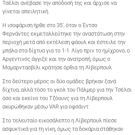
Τσέλσι ανέβασε την απόδοσή της και άρχισε να
γίνεται απειλητική.
Η ισοφάριση ήρθε στο 35’, όταν ο Έντσο
Φερνάντες εκμεταλλεύτηκε την αναστάτωση στην
περιοχή μετά από εκτέλεση φάουλ και έστειλε την
μπάλα στα δίχτυα για το 1-1. Λίγο πριν το ημίχρονο, ο
Αργεντινός άγγιξε και την ανατροπή, όμως ο
Μαμαρντασβίλι κράτησε όρθια τη Λίβερπουλ.
Στο δεύτερο μέρος οι δύο ομάδες βρήκαν ξανά
δίχτυα, αλλά τόσο το γκολ του Πάλμερ για την Τσέλσι
όσο και εκείνο του Τζόουνς για τη Λίβερπουλ
ακυρώθηκαν μέσω VAR για οφσάιντ.
Στο τελευταίο εικοσάλεπτο η Λίβερπουλ πίεσε
ασφυκτικά για τη νίκη, όμως τα δοκάρια στάθηκαν