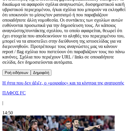
δικαίωμα να αφαιρούν σχόλια αναγνωστών, δυσφημιστικού και/ή
υβριστικού περιεχομένου, ή/και σχόλια που μπορούν να εκληφθεί
ότι υποκινούν το μίσος/τον ρατσισμό ή που παραβιάζουν
οποιαδήποτε άλλη νομοθεσία. Οι συντάκτες των σχολίων αυτών
ευθύνονται προσωπικά για την δημοσίευση τους. Αν κάποιος
αναγνώστης/συντάκτης σχολίου, το οποίο αφαιρείται, θεωρεί ότι
έχει στοιχεία που αποδεικνύουν το αληθές του περιεχομένου του,
μπορεί να τα αποστείλει στην διεύθυνση της ιστοσελίδας για να
διερευνηθούν. Προτρέπουμε τους αναγνώστες μας να κάνουν
report / flag σχόλια που πιστεύουν ότι παραβιάζουν τους πιο πάνω
κανόνες. Σχόλια που περιέχουν URL / links σε οποιαδήποτε
σελίδα, δεν δημοσιεύονται αυτόματα.
Ροή ειδήσεων
Δημοφιλή
Η ήττα που δεν άξιζε, ο «μοιραίος» και τα κίνητρα της ανατροπής
ΠΑΦΟΣ FC
|
14:50