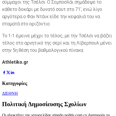
σύμμαχοι της Τσέλσι. Ο Σομποσλάι σημάδεψε το
κάθετο δοκάρι με δυνατό σουτ στο 71’, ενώ λίγο
αργότερα ο Φαν Ντάικ είδε την κεφαλιά του να
σταματά στο οριζόντιο.
Το 1-1 έμεινε μέχρι το τέλος, με την Τσέλσι να βάζει
τέλος στο αρνητικό της σερί και τη Λίβερπουλ μένει
στην 5η θέση του βαθμολογικού πίνακα.
Athletiko.gr
Κατηγορίες
ΔΙΕΘΝΗ
Πολιτική Δημοσίευσης Σχολίων
Οι ιδιοκτήτες της ιστοσελίδας gipedo.politis.com.cy διατηρούν το