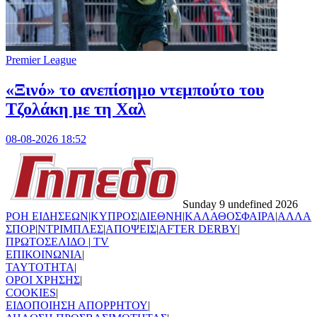
Premier League
«Ξινό» το ανεπίσημο ντεμπούτο του
Τζολάκη με τη Χαλ
08-08-2026 18:52
Sunday 9 undefined 2026
ΡΟΗ ΕΙΔΗΣΕΩΝ
|
ΚΥΠΡΟΣ
|
ΔΙΕΘΝΗ
|
ΚΑΛΑΘΟΣΦΑΙΡΑ
|
ΑΛΛΑ
ΣΠΟΡ
|
ΝΤΡΙΜΠΛΕΣ
|
ΑΠΟΨΕΙΣ
|
AFTER DERBY
|
ΠΡΩΤΟΣΕΛΙΔΟ
|
TV
ΕΠΙΚΟΙΝΩΝΙΑ
|
TAYTOTHTA
|
ΟΡΟΙ ΧΡΗΣΗΣ
|
COOKIES
|
ΕΙΔΟΠΟΙΗΣΗ ΑΠΟΡΡΗΤΟΥ
|