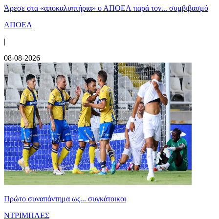
Άρεσε στα «αποκαλυπτήρια» ο ΑΠΟΕΛ παρά τον... συμβιβασμό
ΑΠΟΕΛ
|
08-08-2026
Πρώτο συναπάντημα ως... συγκάτοικοι
ΝΤΡΙΜΠΛΕΣ