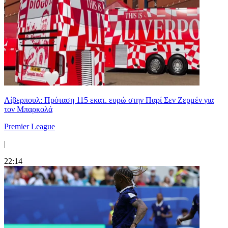
Λίβερπουλ: Πρόταση 115 εκατ. ευρώ στην Παρί Σεν Ζερμέν για
τον Μπαρκολά
Premier League
|
22:14