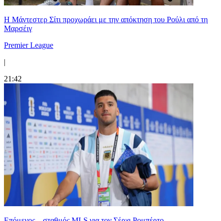
Η Μάντεστερ Σίτι προχωράει με την απόκτηση του Ρούλι από τη
Μαρσέιγ
Premier League
|
21:42
Επόμενος... σταθμός MLS για τον Σέρχι Ρομπέρτο