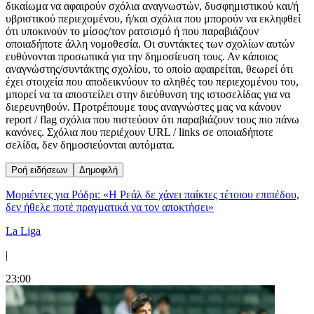
δικαίωμα να αφαιρούν σχόλια αναγνωστών, δυσφημιστικού και/ή
υβριστικού περιεχομένου, ή/και σχόλια που μπορούν να εκληφθεί
ότι υποκινούν το μίσος/τον ρατσισμό ή που παραβιάζουν
οποιαδήποτε άλλη νομοθεσία. Οι συντάκτες των σχολίων αυτών
ευθύνονται προσωπικά για την δημοσίευση τους. Αν κάποιος
αναγνώστης/συντάκτης σχολίου, το οποίο αφαιρείται, θεωρεί ότι
έχει στοιχεία που αποδεικνύουν το αληθές του περιεχομένου του,
μπορεί να τα αποστείλει στην διεύθυνση της ιστοσελίδας για να
διερευνηθούν. Προτρέπουμε τους αναγνώστες μας να κάνουν
report / flag σχόλια που πιστεύουν ότι παραβιάζουν τους πιο πάνω
κανόνες. Σχόλια που περιέχουν URL / links σε οποιαδήποτε
σελίδα, δεν δημοσιεύονται αυτόματα.
Ροή ειδήσεων
Δημοφιλή
Μοριέντες για Ρόδρι: «Η Ρεάλ δε χάνει παίκτες τέτοιου επιπέδου,
δεν ήθελε ποτέ πραγματικά να τον αποκτήσει»
La Liga
|
23:00