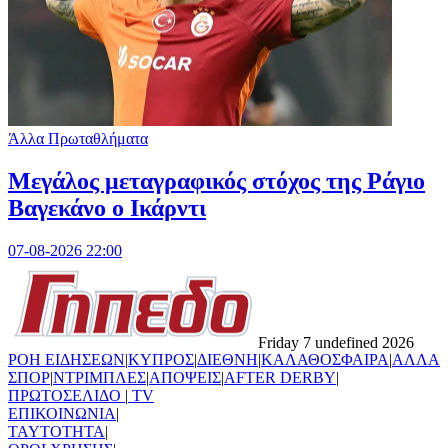
Άλλα Πρωταθλήματα
Μεγάλος μεταγραφικός στόχος της Ράγιο
Βαγεκάνο ο Ικάρντι
07-08-2026 22:00
Friday 7 undefined 2026
ΡΟΗ ΕΙΔΗΣΕΩΝ
|
ΚΥΠΡΟΣ
|
ΔΙΕΘΝΗ
|
ΚΑΛΑΘΟΣΦΑΙΡΑ
|
ΑΛΛΑ
ΣΠΟΡ
|
ΝΤΡΙΜΠΛΕΣ
|
ΑΠΟΨΕΙΣ
|
AFTER DERBY
|
ΠΡΩΤΟΣΕΛΙΔΟ
|
TV
ΕΠΙΚΟΙΝΩΝΙΑ
|
TAYTOTHTA
|