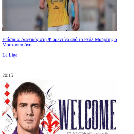
Επίσημο: Δανεικός στη Φιορεντίνα από τη Ρεάλ Μαδρίτης ο
Μασταντουόνο
La Liga
|
20:15