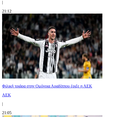
|
21:12
Φιλική τριάρα στην Ομόνοια Αραδίππου έριξε η ΑΕΚ
ΑΕΚ
|
21:05