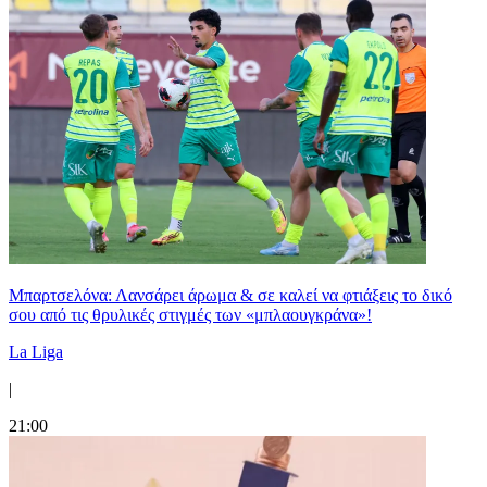
Μπαρτσελόνα: Λανσάρει άρωμα & σε καλεί να φτιάξεις το δικό
σου από τις θρυλικές στιγμές των «μπλαουγκράνα»!
La Liga
|
21:00