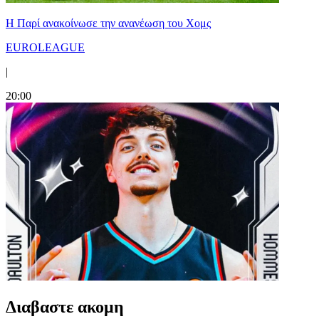
Η Παρί ανακοίνωσε την ανανέωση του Χομς
EUROLEAGUE
|
20:00
Διαβαστε ακομη