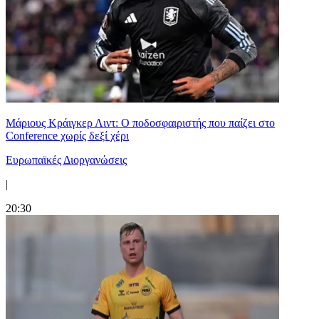
Μάριους Κράιγκερ Λιντ: Ο ποδοσφαιριστής που παίζει στο
Conference χωρίς δεξί χέρι
Ευρωπαϊκές Διοργανώσεις
|
20:30