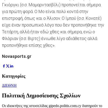
Γκιόργκι (σ.σ. Μαμαρντασβίλι) προπονείται σήμερα
για πρώτη φορά. Ο Μο είναι πολύ κοντά στην
επιστροφή, όπως και ο Άλισον. Ο Ιμπού (σ.σ. Κονατέ)
είχε έναν προσωπικό λόγο που δεν προπονήθηκε την
Τετάρτη, αλλά ήταν εδώ χθες και σήμερα, ενώ ο
Φλόριαν (σ.σ. Βιρτς) ένιωθε λίγο αδιάθετος αλλά
προπονήθηκε επίσης χθες».
Novasports.gr
Κατηγορίες
ΔΙΕΘΝΗ
Πολιτική Δημοσίευσης Σχολίων
Οι ιδιοκτήτες της ιστοσελίδας gipedo.politis.com.cy διατηρούν το