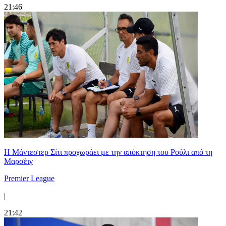
21:46
Η Μάντεστερ Σίτι προχωράει με την απόκτηση του Ρούλι από τη
Μαρσέιγ
Premier League
|
21:42