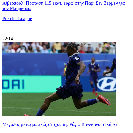
Λίβερπουλ: Πρόταση 115 εκατ. ευρώ στην Παρί Σεν Ζερμέν για
τον Μπαρκολά
Premier League
|
22:14
Μεγάλος μεταγραφικός στόχος της Ράγιο Βαγεκάνο ο Ικάρντι