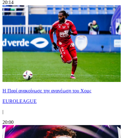
20:14
Η Παρί ανακοίνωσε την ανανέωση του Χομς
EUROLEAGUE
|
20:00