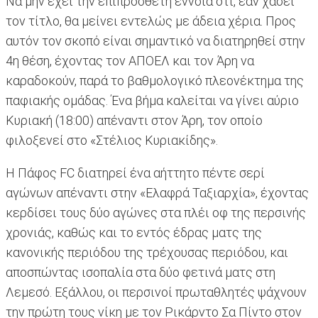
Να μην έχει την επιπρόσθετη έννοια ότι, εάν χάσει
τον τίτλο, θα μείνει εντελώς με άδεια χέρια. Προς
αυτόν τον σκοπό είναι σημαντικό να διατηρηθεί στην
4η θέση, έχοντας τον ΑΠΟΕΛ και τον Άρη να
καραδοκούν, παρά το βαθμολογικό πλεονέκτημα της
παφιακής ομάδας. Ένα βήμα καλείται να γίνει αύριο
Κυριακή (18:00) απέναντι στον Άρη, τον οποίο
φιλοξενεί στο «Στέλιος Κυριακίδης».
Η Πάφος FC διατηρεί ένα αήττητο πέντε σερί
αγώνων απέναντι στην «Ελαφρά Ταξιαρχία», έχοντας
κερδίσει τους δύο αγώνες στα πλέι οφ της περσινής
χρονιάς, καθώς και το εντός έδρας ματς της
κανονικής περιόδου της τρέχουσας περιόδου, και
αποσπώντας ισοπαλία στα δύο φετινά ματς στη
Λεμεσό. Εξάλλου, οι περσινοί πρωταθλητές ψάχνουν
την πρώτη τους νίκη με τον Ρικάρντο Σα Πίντο στον