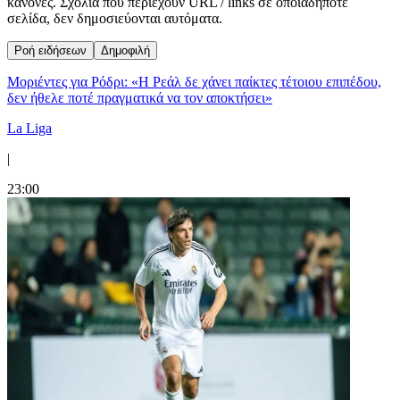
κανόνες. Σχόλια που περιέχουν URL / links σε οποιαδήποτε
σελίδα, δεν δημοσιεύονται αυτόματα.
Ροή ειδήσεων
Δημοφιλή
Μοριέντες για Ρόδρι: «Η Ρεάλ δε χάνει παίκτες τέτοιου επιπέδου,
δεν ήθελε ποτέ πραγματικά να τον αποκτήσει»
La Liga
|
23:00