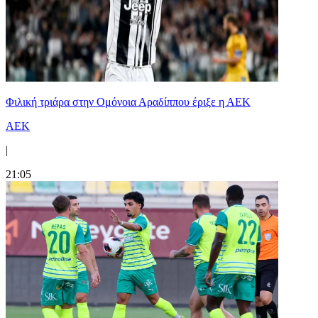
Φιλική τριάρα στην Ομόνοια Αραδίππου έριξε η ΑΕΚ
ΑΕΚ
|
21:05