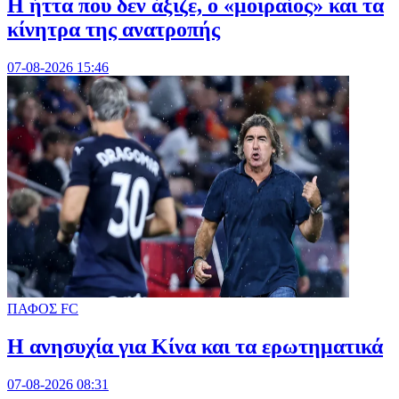
Η ήττα που δεν άξιζε, ο «μοιραίος» και τα
κίνητρα της ανατροπής
07-08-2026 15:46
ΠΑΦΟΣ FC
Η ανησυχία για Κίνα και τα ερωτηματικά
07-08-2026 08:31