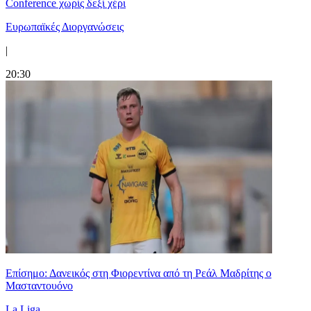
Conference χωρίς δεξί χέρι
Ευρωπαϊκές Διοργανώσεις
|
20:30
Επίσημο: Δανεικός στη Φιορεντίνα από τη Ρεάλ Μαδρίτης ο
Μασταντουόνο
La Liga