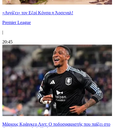
«Αγγίζει» τον Εζρί Κόνσα η Άρσεναλ!
Premier League
|
20:45
Μάριους Κράιγκερ Λιντ: Ο ποδοσφαιριστής που παίζει στο