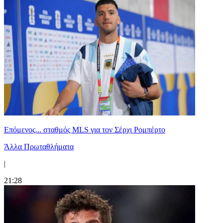
Επόμενος... σταθμός MLS για τον Σέρχι Ρομπέρτο
Άλλα Πρωταθλήματα
|
21:28