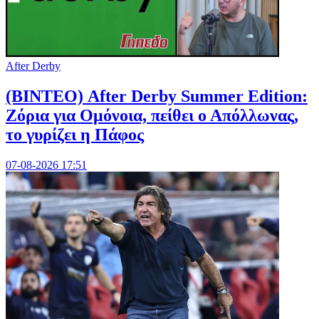
After Derby
(ΒΙΝΤΕΟ) After Derby Summer Edition:
Ζόρια για Ομόνοια, πείθει ο Απόλλωνας,
το γυρίζει η Πάφος
07-08-2026 17:51