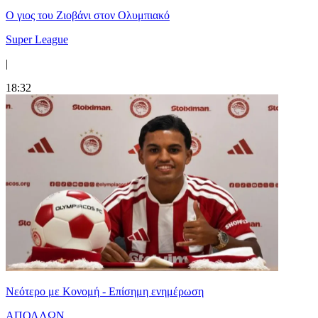
Ο γιος του Ζιοβάνι στον Ολυμπιακό
Super League
|
18:32
Νεότερο με Κονομή - Επίσημη ενημέρωση
ΑΠΟΛΛΩΝ