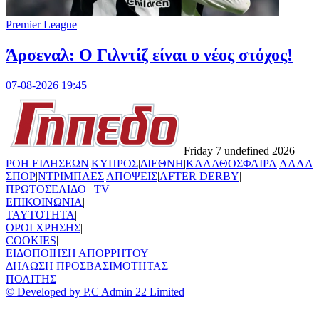
Premier League
Άρσεναλ: Ο Γιλντίζ είναι ο νέος στόχος!
07-08-2026 19:45
Friday 7 undefined 2026
ΡΟΗ ΕΙΔΗΣΕΩΝ
|
ΚΥΠΡΟΣ
|
ΔΙΕΘΝΗ
|
ΚΑΛΑΘΟΣΦΑΙΡΑ
|
ΑΛΛΑ
ΣΠΟΡ
|
ΝΤΡΙΜΠΛΕΣ
|
ΑΠΟΨΕΙΣ
|
AFTER DERBY
|
ΠΡΩΤΟΣΕΛΙΔΟ
|
TV
ΕΠΙΚΟΙΝΩΝΙΑ
|
TAYTOTHTA
|
ΟΡΟΙ ΧΡΗΣΗΣ
|
COOKIES
|
ΕΙΔΟΠΟΙΗΣΗ ΑΠΟΡΡΗΤΟΥ
|
ΔΗΛΩΣΗ ΠΡΟΣΒΑΣΙΜΟΤΗΤΑΣ
|
ΠΟΛΙΤΗΣ
© Developed by P.C Admin 22 Limited