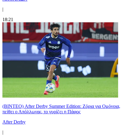
|
18:21
(ΒΙΝΤΕΟ) After Derby Summer Edition: Ζόρια για Ομόνοια,
πείθει ο Απόλλωνας, το γυρίζει η Πάφος
After Derby
|