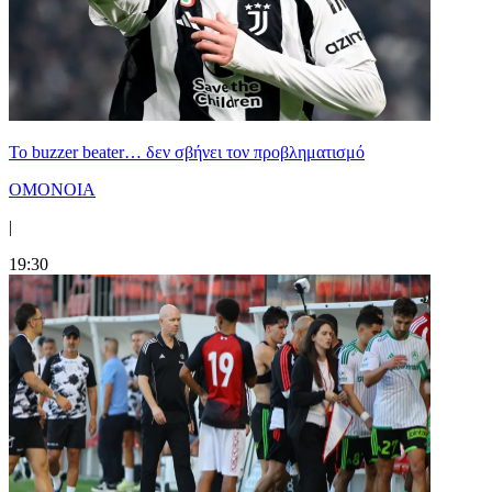
Το buzzer beater… δεν σβήνει τoν προβληματισμό
ΟΜΟΝΟΙΑ
|
19:30