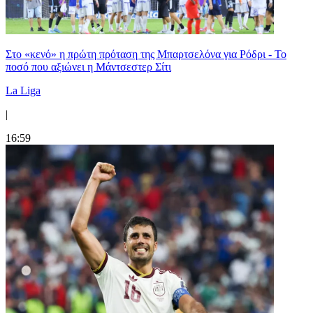
Στο «κενό» η πρώτη πρόταση της Μπαρτσελόνα για Ρόδρι - Το
ποσό που αξιώνει η Μάντσεστερ Σίτι
La Liga
|
16:59