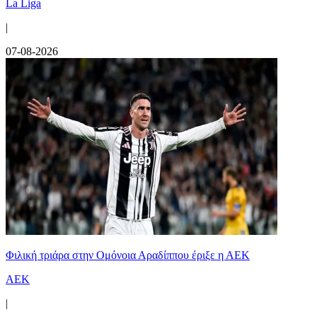
La Liga
|
07-08-2026
Φιλική τριάρα στην Ομόνοια Αραδίππου έριξε η ΑΕΚ
ΑΕΚ
|