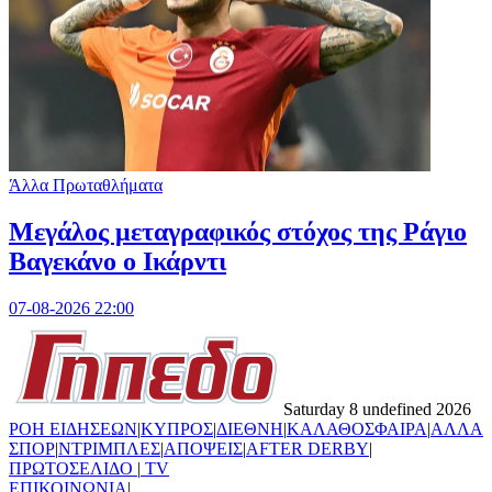
Άλλα Πρωταθλήματα
Μεγάλος μεταγραφικός στόχος της Ράγιο
Βαγεκάνο ο Ικάρντι
07-08-2026 22:00
Saturday 8 undefined 2026
ΡΟΗ ΕΙΔΗΣΕΩΝ
|
ΚΥΠΡΟΣ
|
ΔΙΕΘΝΗ
|
ΚΑΛΑΘΟΣΦΑΙΡΑ
|
ΑΛΛΑ
ΣΠΟΡ
|
ΝΤΡΙΜΠΛΕΣ
|
ΑΠΟΨΕΙΣ
|
AFTER DERBY
|
ΠΡΩΤΟΣΕΛΙΔΟ
|
TV
ΕΠΙΚΟΙΝΩΝΙΑ
|