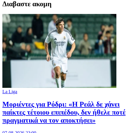
Διαβαστε ακομη
La Liga
Μοριέντες για Ρόδρι: «Η Ρεάλ δε χάνει
παίκτες τέτοιου επιπέδου, δεν ήθελε ποτέ
πραγματικά να τον αποκτήσει»
07-08-2026 23:00