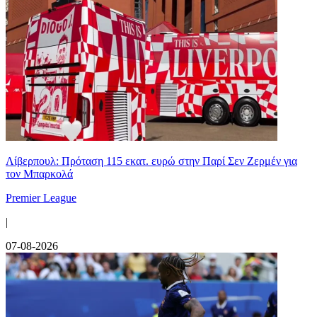
Λίβερπουλ: Πρόταση 115 εκατ. ευρώ στην Παρί Σεν Ζερμέν για
τον Μπαρκολά
Premier League
|
07-08-2026