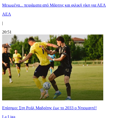
Μειωμένα... πειράματα από Μάρτινς και φιλική νίκη για ΑΕΛ
ΑΕΛ
|
20:51
Επίσημο: Στη Ρεάλ Μαδρίτης έως το 2033 ο Ντιομαντέ!
La Liga