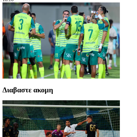
Διαβαστε ακομη