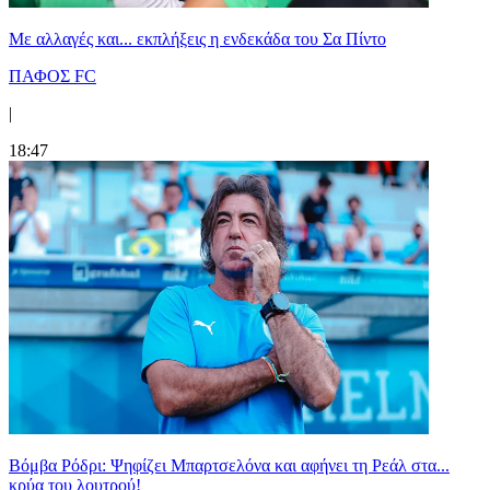
Με αλλαγές και... εκπλήξεις η ενδεκάδα του Σα Πίντο
ΠΑΦΟΣ FC
|
18:47
Βόμβα Ρόδρι: Ψηφίζει Μπαρτσελόνα και αφήνει τη Ρεάλ στα...
κρύα του λουτρού!