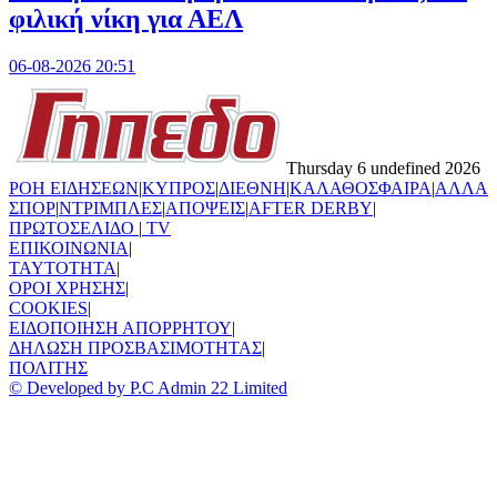
φιλική νίκη για ΑΕΛ
06-08-2026 20:51
Thursday 6 undefined 2026
ΡΟΗ ΕΙΔΗΣΕΩΝ
|
ΚΥΠΡΟΣ
|
ΔΙΕΘΝΗ
|
ΚΑΛΑΘΟΣΦΑΙΡΑ
|
ΑΛΛΑ
ΣΠΟΡ
|
ΝΤΡΙΜΠΛΕΣ
|
ΑΠΟΨΕΙΣ
|
AFTER DERBY
|
ΠΡΩΤΟΣΕΛΙΔΟ
|
TV
ΕΠΙΚΟΙΝΩΝΙΑ
|
TAYTOTHTA
|
ΟΡΟΙ ΧΡΗΣΗΣ
|
COOKIES
|
ΕΙΔΟΠΟΙΗΣΗ ΑΠΟΡΡΗΤΟΥ
|
ΔΗΛΩΣΗ ΠΡΟΣΒΑΣΙΜΟΤΗΤΑΣ
|
ΠΟΛΙΤΗΣ
© Developed by P.C Admin 22 Limited