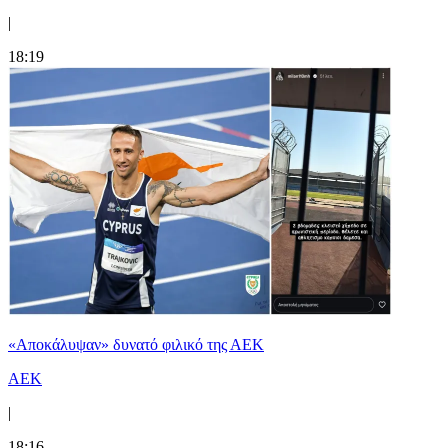
|
18:19
«Αποκάλυψαν» δυνατό φιλικό της ΑΕΚ
ΑΕΚ
|
18:16