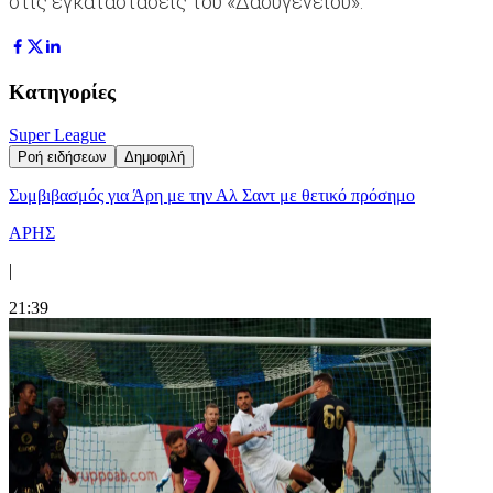
στις εγκαταστάσεις του «Δασυγένειου».
Κατηγορίες
Super League
Ροή ειδήσεων
Δημοφιλή
Συμβιβασμός για Άρη με την Αλ Σαντ με θετικό πρόσημο
ΑΡΗΣ
|
21:39