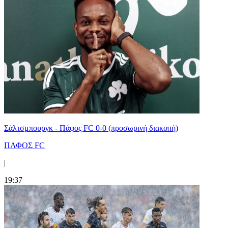
Σάλτσμπουργκ - Πάφος FC 0-0 (προσωρινή διακοπή)
ΠΑΦΟΣ FC
|
19:37