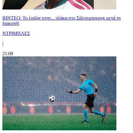
ΒΙΝΤΕΟ: Το έριξαν στην... πλάκα στο Σάλτσμπουργκ μετά τη
διακοπή!
ΝΤΡΙΜΠΛΕΣ
|
21:09