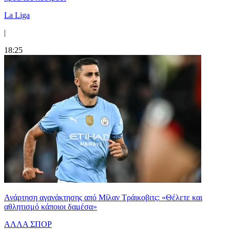
La Liga
|
18:25
Ανάρτηση αγανάκτησης από Μίλαν Τράικοβιτς: «Θέλετε και
αθλητισμό κάποιοι δαμέσα»
ΑΛΛΑ ΣΠΟΡ