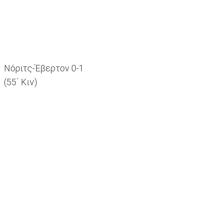
Νόριτς-Έβερτον 0-1
(55΄ Κιν)