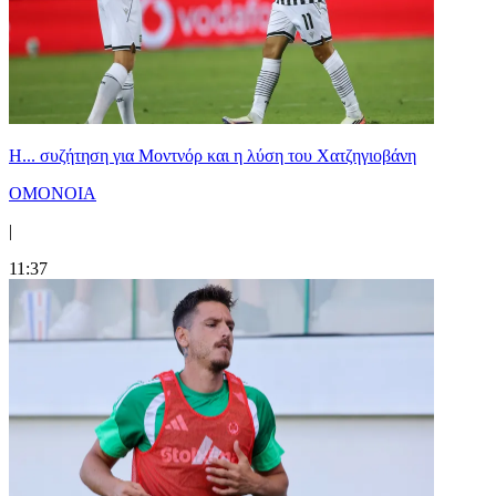
Η... συζήτηση για Μοντνόρ και η λύση του Χατζηγιοβάνη
ΟΜΟΝΟΙΑ
|
11:37