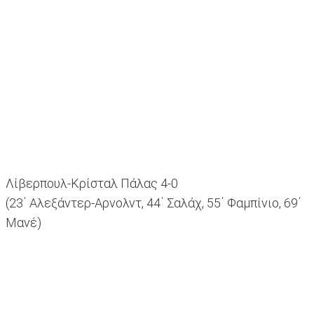
Λίβερπουλ-Κρίσταλ Πάλας 4-0
(23΄ Αλεξάντερ-Αρνολντ, 44΄ Σαλάχ, 55΄ Φαμπίνιο, 69΄
Μανέ)