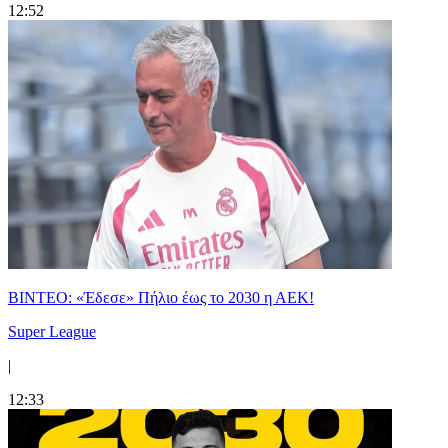
12:52
ΒΙΝΤΕΟ: «Έδεσε» Πήλιο έως το 2030 η ΑΕΚ!
Super League
|
12:33