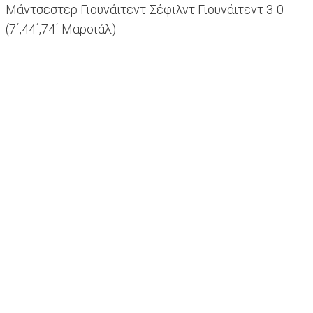
Μάντσεστερ Γιουνάιτεντ-Σέφιλντ Γιουνάιτεντ 3-0
(7΄,44΄,74΄ Μαρσιάλ)