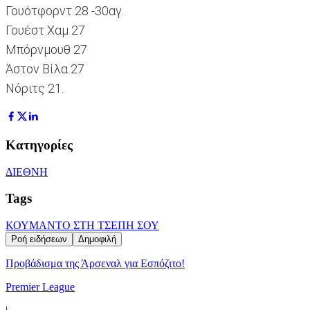
Γουότφορντ 28 -30αγ.
Γουέστ Χαμ 27
Μπόρνμουθ 27
Άστον Βίλα 27
Νόριτς 21.
Κατηγορίες
ΔΙΕΘΝΗ
Tags
ΚΟΥΜΑΝΤΟ ΣΤΗ ΤΣΕΠΗ ΣΟΥ
Ροή ειδήσεων
Δημοφιλή
Προβάδισμα της Άρσεναλ για Εσπόζιτο!
Premier League