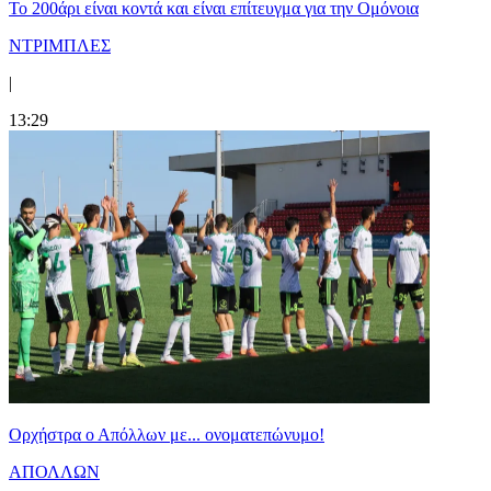
Το 200άρι είναι κοντά και είναι επίτευγμα για την Ομόνοια
ΝΤΡΙΜΠΛΕΣ
|
13:29
Ορχήστρα o Aπόλλων με... ονοματεπώνυμο!
ΑΠΟΛΛΩΝ