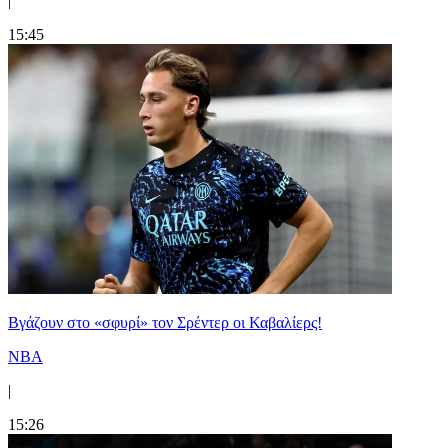
|
15:45
Bγάζουν στο «σφυρί» τον Σρέντερ οι Καβαλίερς!
NBA
|
15:26