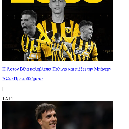
Η Άστον Βίλα καλοβλέπει Παλίνια και πιέζει την Μπάγερν
Άλλα Πρωταθλήματα
|
12:14