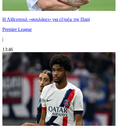
Η Λίβερπουλ «φουλάρει» για εξτρέμ της Παρί
Premier League
|
13:46