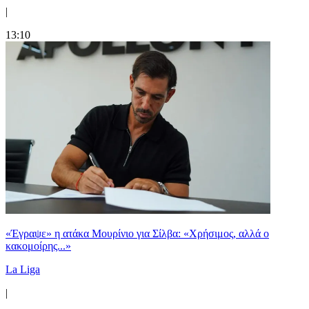
|
13:10
«Έγραψε» η ατάκα Μουρίνιο για Σίλβα: «Χρήσιμος, αλλά ο
κακομοίρης...»
La Liga
|