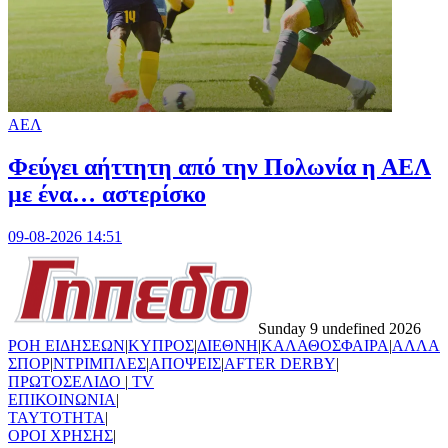
ΑΕΛ
Φεύγει αήττητη από την Πολωνία η ΑΕΛ
με ένα… αστερίσκο
09-08-2026 14:51
Sunday 9 undefined 2026
ΡΟΗ ΕΙΔΗΣΕΩΝ
|
ΚΥΠΡΟΣ
|
ΔΙΕΘΝΗ
|
ΚΑΛΑΘΟΣΦΑΙΡΑ
|
ΑΛΛΑ
ΣΠΟΡ
|
ΝΤΡΙΜΠΛΕΣ
|
ΑΠΟΨΕΙΣ
|
AFTER DERBY
|
ΠΡΩΤΟΣΕΛΙΔΟ
|
TV
ΕΠΙΚΟΙΝΩΝΙΑ
|
TAYTOTHTA
|
ΟΡΟΙ ΧΡΗΣΗΣ
|