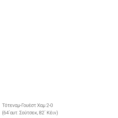
Τότεναμ-Γουέστ Χαμ 2-0
(64΄αυτ. Σούτσεκ, 82΄ Κέιν)