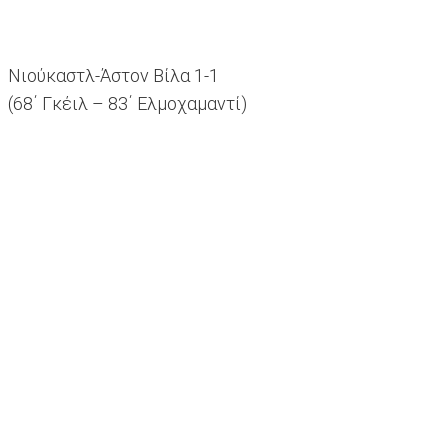
Νιούκαστλ-Άστον Βίλα 1-1
(68΄ Γκέιλ – 83΄ Ελμοχαμαντί)