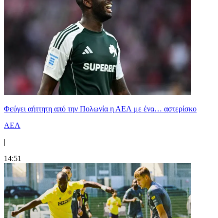
Φεύγει αήττητη από την Πολωνία η ΑΕΛ με ένα… αστερίσκο
ΑΕΛ
|
14:51