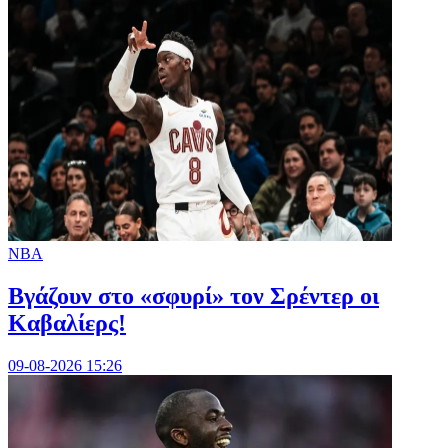
NBA
Bγάζουν στο «σφυρί» τον Σρέντερ οι
Καβαλίερς!
09-08-2026 15:26