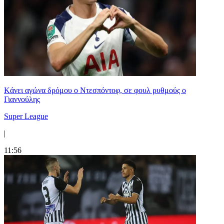
Kάνει αγώνα δρόμου ο Ντεσπόντοφ, σε φουλ ρυθμούς ο
Γιαννούλης
Super League
|
11:56