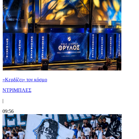
«Κερδίζει» τον κόσμο
ΝΤΡΙΜΠΛΕΣ
|
09:56