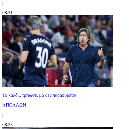
|
08:31
Το καλό... τρίτωσε, μα δεν παρασύρεται
ΑΠΟΛΛΩΝ
|
08:23