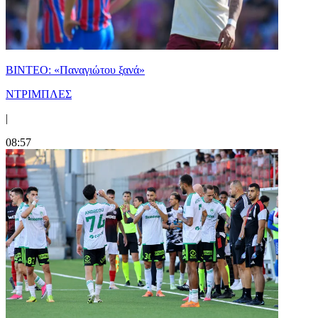
ΒΙΝΤΕΟ: «Παναγιώτου ξανά»
ΝΤΡΙΜΠΛΕΣ
|
08:57