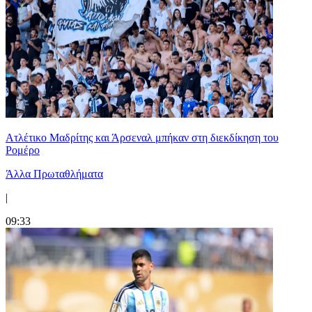
Ατλέτικο Μαδρίτης και Άρσεναλ μπήκαν στη διεκδίκηση του
Ρομέρο
Άλλα Πρωταθλήματα
|
09:33