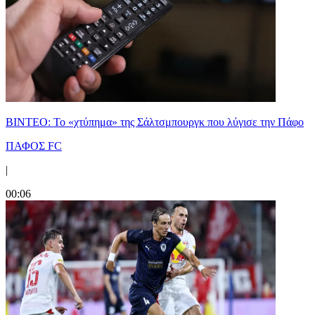
ΒΙΝΤΕΟ: Το «χτύπημα» της Σάλτσμπουργκ που λύγισε την Πάφο
ΠΑΦΟΣ FC
|
00:06