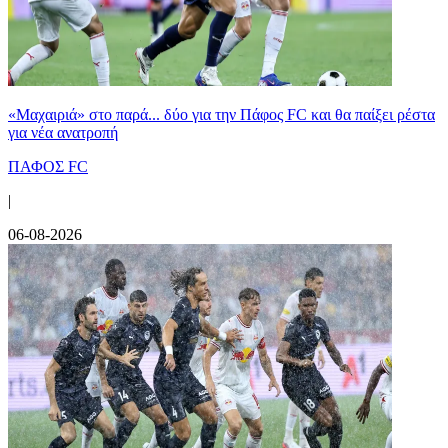
«Μαχαιριά» στο παρά... δύο για την Πάφος FC και θα παίξει ρέστα
για νέα ανατροπή
ΠΑΦΟΣ FC
|
06-08-2026