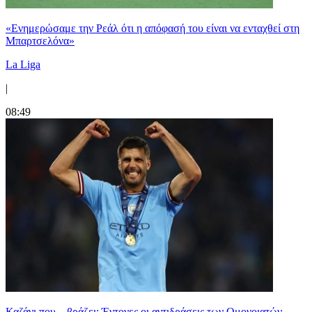
«Ενημερώσαμε την Ρεάλ ότι η απόφασή του είναι να ενταχθεί στη
Μπαρτσελόνα»
La Liga
|
08:49
Καζάνι που... βράζει: Έντονες οι αντιδράσεις των Ομονοιατών