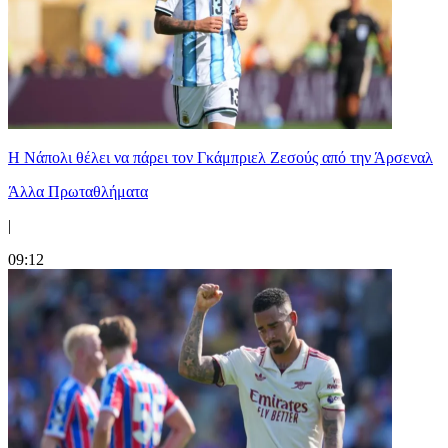
Η Νάπολι θέλει να πάρει τον Γκάμπριελ Ζεσούς από την Άρσεναλ
Άλλα Πρωταθλήματα
|
09:12