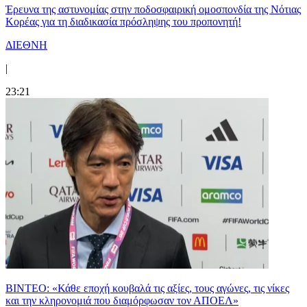
Έρευνα της αστυνομίας στην ποδοσφαιρική ομοσπονδία της Νότιας
Κορέας για τη διαδικασία πρόσληψης του προπονητή!
ΔΙΕΘΝΗ
|
23:21
ΒΙΝΤΕΟ: «Κάθε εποχή κουβαλά τις αξίες, τους αγώνες, τις νίκες
και την κληρονομιά που διαμόρφωσαν τον ΑΠΟΕΛ»