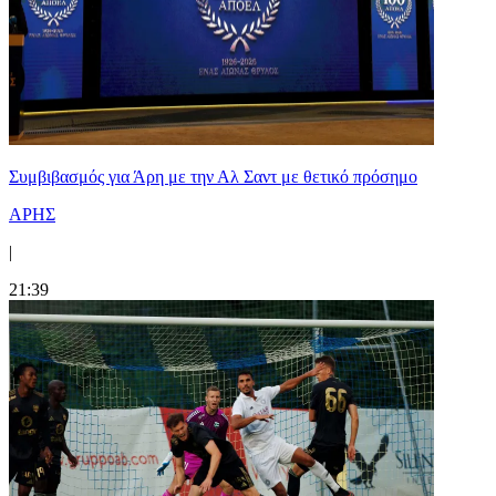
Συμβιβασμός για Άρη με την Αλ Σαντ με θετικό πρόσημο
ΑΡΗΣ
|
21:39