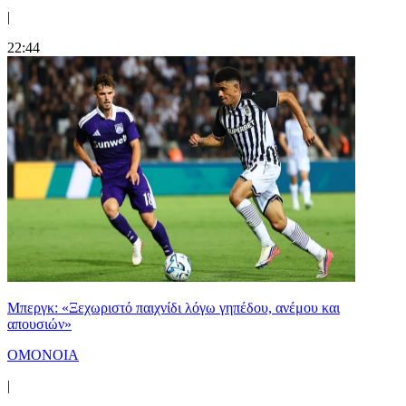
|
22:44
Μπεργκ: «Ξεχωριστό παιχνίδι λόγω γηπέδου, ανέμου και
απουσιών»
ΟΜΟΝΟΙΑ
|