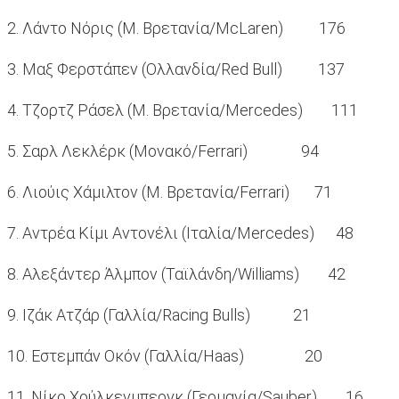
2. Λάντο Νόρις (Μ. Βρετανία/McLaren) 176
3. Μαξ Φερστάπεν (Ολλανδία/Red Bull) 137
4. Τζορτζ Ράσελ (Μ. Βρετανία/Mercedes) 111
5. Σαρλ Λεκλέρκ (Μονακό/Ferrari) 94
6. Λιούις Χάμιλτον (Μ. Βρετανία/Ferrari) 71
7. Αντρέα Κίμι Αντονέλι (Ιταλία/Mercedes) 48
8. Αλεξάντερ Άλμπον (Ταϊλάνδη/Williams) 42
9. Ιζάκ Ατζάρ (Γαλλία/Racing Bulls) 21
10. Εστεμπάν Οκόν (Γαλλία/Haas) 20
11. Νίκο Χούλκενμπεργκ (Γερμανία/Sauber) 16