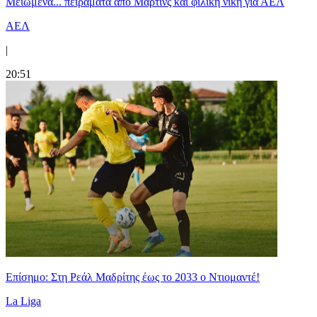
Μειωμένα... πειράματα από Μάρτινς και φιλική νίκη για ΑΕΛ
ΑΕΛ
|
20:51
Επίσημο: Στη Ρεάλ Μαδρίτης έως το 2033 ο Ντιομαντέ!
La Liga