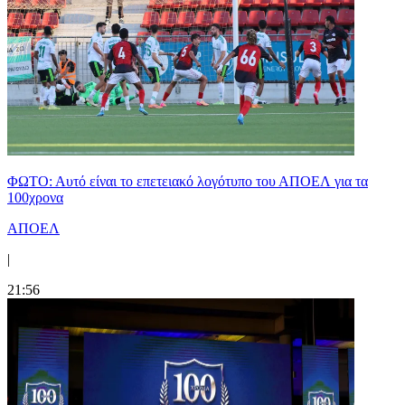
ΦΩΤΟ: Αυτό είναι το επετειακό λογότυπο του ΑΠΟΕΛ για τα
100χρονα
ΑΠΟΕΛ
|
21:56