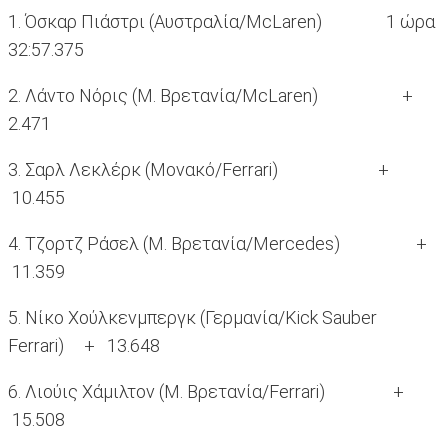
1. Όσκαρ Πιάστρι (Αυστραλία/McLaren) 1 ώρα
32:57.375
2. Λάντο Νόρις (Μ. Βρετανία/McLaren) +
2.471
3. Σαρλ Λεκλέρκ (Μονακό/Ferrari) +
10.455
4. Τζορτζ Ράσελ (Μ. Βρετανία/Mercedes) +
11.359
5. Νίκο Χούλκενμπεργκ (Γερμανία/Kick Sauber
Ferrari) + 13.648
6. Λιούις Χάμιλτον (Μ. Βρετανία/Ferrari) +
15.508