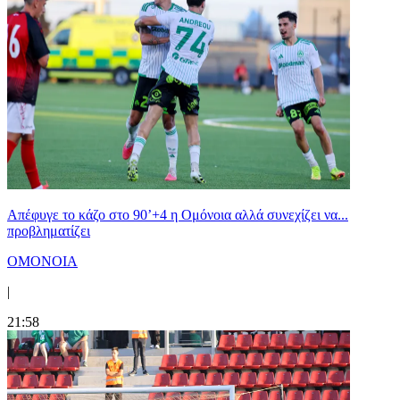
Απέφυγε το κάζο στο 90’+4 η Ομόνοια αλλά συνεχίζει να...
προβληματίζει
ΟΜΟΝΟΙΑ
|
21:58