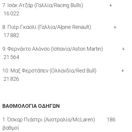
7. Ισάκ Ατζάρ (Γαλλία/Racing Bulls) +
16.022
8. Πιέρ Γκασλί (Γαλλία/Alpine Renault) +
17.882
9. Φερνάντο Αλόνσο (Ισπανία/Aston Martin) +
21.564
10. Μαξ Φερστάπεν (Ολλανδία/Red Bull) +
21.826
ΒΑΘΜΟΛΟΓΙΑ ΟΔΗΓΩΝ
1. Όσκαρ Πιάστρι (Αυστραλία/McLaren) 186
βαθμοί