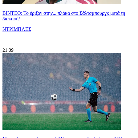
ΒΙΝΤΕΟ: Το έριξαν στην... πλάκα στο Σάλτσμπουργκ μετά τη
διακοπή!
ΝΤΡΙΜΠΛΕΣ
|
21:09