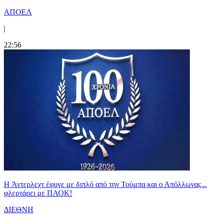
ΑΠΟΕΛ
|
22:56
H Άντερλεχτ έφυγε με διπλό από την Τούμπα και ο Απόλλωνας...
φλερτάρει με ΠΑΟΚ!
ΔΙΕΘΝΗ