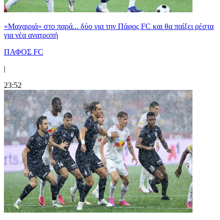
«Μαχαιριά» στο παρά... δύο για την Πάφος FC και θα παίξει ρέστα
για νέα ανατροπή
ΠΑΦΟΣ FC
|
23:52