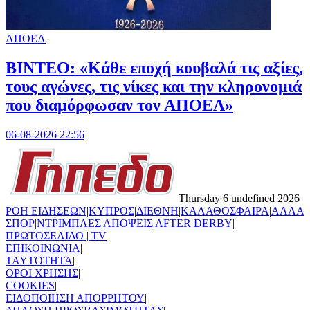
ΑΠΟΕΛ
ΒΙΝΤΕΟ: «Κάθε εποχή κουβαλά τις αξίες,
τους αγώνες, τις νίκες και την κληρονομιά
που διαμόρφωσαν τον ΑΠΟΕΛ»
06-08-2026 22:56
Thursday 6 undefined 2026
ΡΟΗ ΕΙΔΗΣΕΩΝ
|
ΚΥΠΡΟΣ
|
ΔΙΕΘΝΗ
|
ΚΑΛΑΘΟΣΦΑΙΡΑ
|
ΑΛΛΑ
ΣΠΟΡ
|
ΝΤΡΙΜΠΛΕΣ
|
ΑΠΟΨΕΙΣ
|
AFTER DERBY
|
ΠΡΩΤΟΣΕΛΙΔΟ
|
TV
ΕΠΙΚΟΙΝΩΝΙΑ
|
TAYTOTHTA
|
ΟΡΟΙ ΧΡΗΣΗΣ
|
COOKIES
|
ΕΙΔΟΠΟΙΗΣΗ ΑΠΟΡΡΗΤΟΥ
|