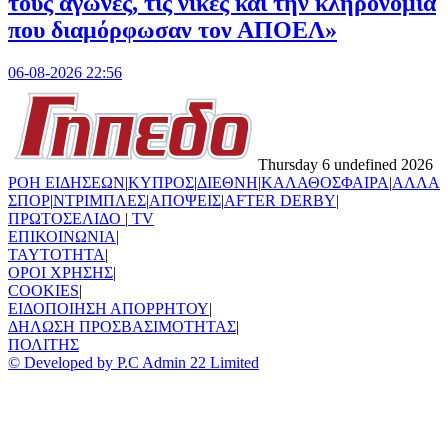
τους αγώνες, τις νίκες και την κληρονομιά
που διαμόρφωσαν τον ΑΠΟΕΛ»
06-08-2026 22:56
Thursday 6 undefined 2026
ΡΟΗ ΕΙΔΗΣΕΩΝ
|
ΚΥΠΡΟΣ
|
ΔΙΕΘΝΗ
|
ΚΑΛΑΘΟΣΦΑΙΡΑ
|
ΑΛΛΑ
ΣΠΟΡ
|
ΝΤΡΙΜΠΛΕΣ
|
ΑΠΟΨΕΙΣ
|
AFTER DERBY
|
ΠΡΩΤΟΣΕΛΙΔΟ
|
TV
ΕΠΙΚΟΙΝΩΝΙΑ
|
TAYTOTHTA
|
ΟΡΟΙ ΧΡΗΣΗΣ
|
COOKIES
|
ΕΙΔΟΠΟΙΗΣΗ ΑΠΟΡΡΗΤΟΥ
|
ΔΗΛΩΣΗ ΠΡΟΣΒΑΣΙΜΟΤΗΤΑΣ
|
ΠΟΛΙΤΗΣ
© Developed by P.C Admin 22 Limited