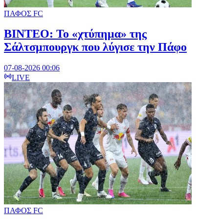
ΠΑΦΟΣ FC
ΒΙΝΤΕΟ: Το «χτύπημα» της
Σάλτσμπουργκ που λύγισε την Πάφο
07-08-2026 00:06
LIVE
ΠΑΦΟΣ FC