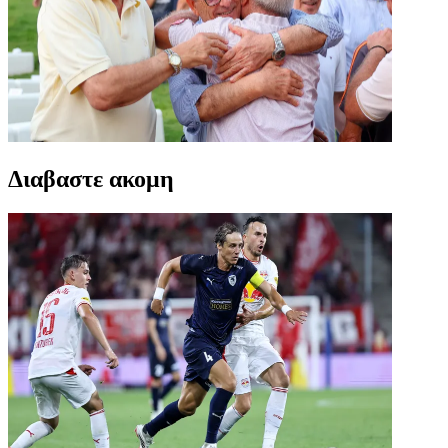
Διαβαστε ακομη