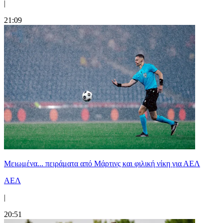
|
21:09
Μειωμένα... πειράματα από Μάρτινς και φιλική νίκη για ΑΕΛ
ΑΕΛ
|
20:51