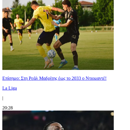
Επίσημο: Στη Ρεάλ Μαδρίτης έως το 2033 ο Ντιομαντέ!
La Liga
|
20:28