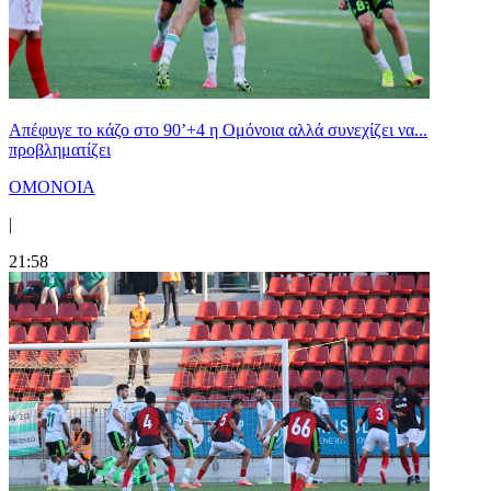
Απέφυγε το κάζο στο 90’+4 η Ομόνοια αλλά συνεχίζει να...
προβληματίζει
ΟΜΟΝΟΙΑ
|
21:58