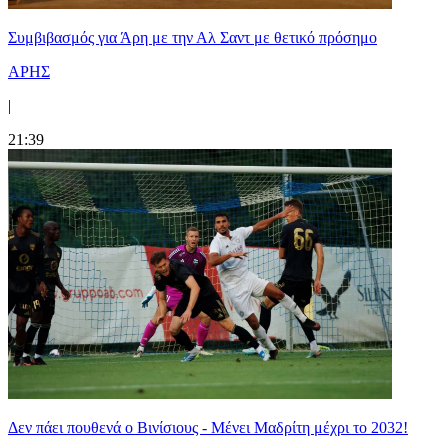
Συμβιβασμός για Άρη με την Αλ Σαντ με θετικό πρόσημο
ΑΡΗΣ
|
21:39
Δεν πάει πουθενά ο Βινίσιους - Μένει Μαδρίτη μέχρι το 2032!