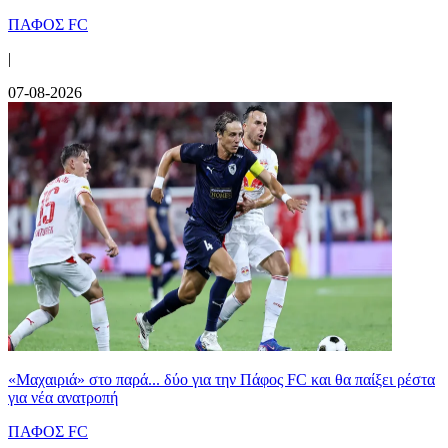
ΠΑΦΟΣ FC
|
07-08-2026
«Μαχαιριά» στο παρά... δύο για την Πάφος FC και θα παίξει ρέστα
για νέα ανατροπή
ΠΑΦΟΣ FC