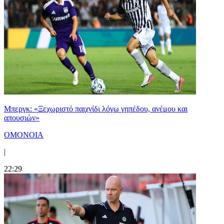
Μπεργκ: «Ξεχωριστό παιχνίδι λόγω γηπέδου, ανέμου και
απουσιών»
ΟΜΟΝΟΙΑ
|
22:29