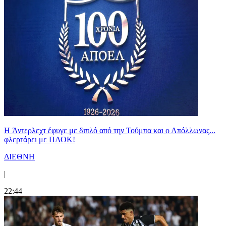
H Άντερλεχτ έφυγε με διπλό από την Τούμπα και ο Απόλλωνας...
φλερτάρει με ΠΑΟΚ!
ΔΙΕΘΝΗ
|
22:44