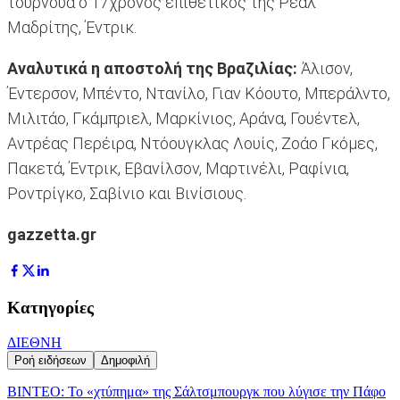
τουρνουά ο 17χρονος επιθετικός της Ρεάλ
Μαδρίτης, Έντρικ.
Αναλυτικά η αποστολή της Βραζιλίας:
Άλισον,
Έντερσον, Μπέντο, Ντανίλο, Γιαν Κόουτο, Μπεράλντο,
Μιλιτάο, Γκάμπριελ, Μαρκίνιος, Αράνα, Γουέντελ,
Αντρέας Περέιρα, Ντόουγκλας Λουίς, Ζοάο Γκόμες,
Πακετά, Έντρικ, Εβανίλσον, Μαρτινέλι, Ραφίνια,
Ροντρίγκο, Σαβίνιο και Βινίσιους.
gazzetta.gr
Κατηγορίες
ΔΙΕΘΝΗ
Ροή ειδήσεων
Δημοφιλή
ΒΙΝΤΕΟ: Το «χτύπημα» της Σάλτσμπουργκ που λύγισε την Πάφο