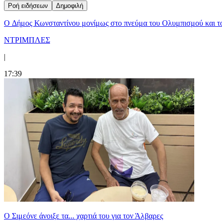
Ροή ειδήσεων
Δημοφιλή
O Δήμος Κωνσταντίνου μονίμως στο πνεύμα του Ολυμπισμού και τ
ΝΤΡΙΜΠΛΕΣ
|
17:39
Ο Σιμεόνε άνοιξε τα... χαρτιά του για τον Άλβαρες