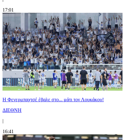
17:01
Η Φενερμπαχτσέ έβαλε στο... μάτι τον Λουκάκου!
ΔΙΕΘΝΗ
|
16:41