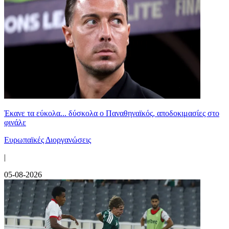
Έκανε τα εύκολα... δύσκολα ο Παναθηναϊκός, αποδοκιμασίες στο
φινάλε
Ευρωπαϊκές Διοργανώσεις
|
05-08-2026