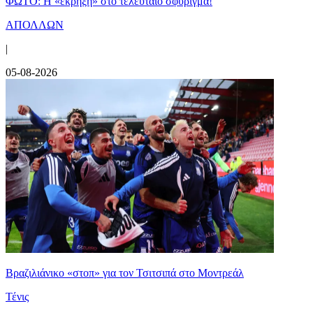
ΦΩΤΟ: Η «έκρηξη» στο τελευταίο σφύριγμα!
ΑΠΟΛΛΩΝ
|
05-08-2026
Βραζιλιάνικο «στοπ» για τον Τσιτσιπά στο Μοντρεάλ
Τένις