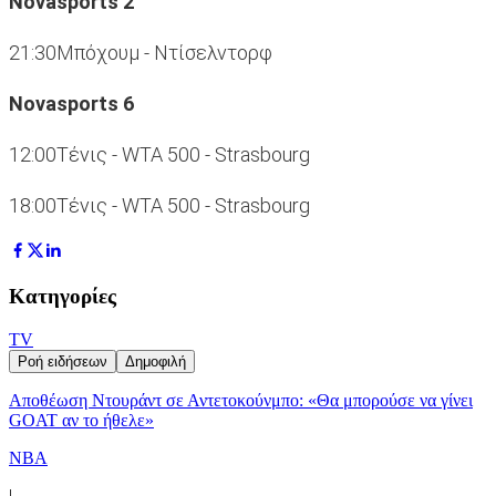
Novasports 2
21:30Μπόχουμ - Ντίσελντορφ
Novasports 6
12:00Tένις - WTA 500 - Strasbourg
18:00Tένις - WTA 500 - Strasbourg
Κατηγορίες
TV
Ροή ειδήσεων
Δημοφιλή
Αποθέωση Ντουράντ σε Αντετοκούνμπο: «Θα μπορούσε να γίνει
GOAT αν το ήθελε»
NBA
|